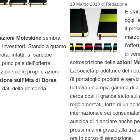
18 Marzo 2013
di
Redazione
È stat
oggi, 
il pro
marzo
azioni Moleskine
sembra
l’offer
 investitori. Stando a quanto
di ven
ota, infatti, si sarebbe
sottoscrizione delle
azioni Mo
rincipale dell’offerta
La società produttrice del not
izione delle proprie azioni
(il portafoglio prodotti e serviz
zione sull’Mta di Borsa
tuttavia un’ampia gamma di al
 i dati della domanda
cerca così il grande salto sui
regolamentati, forte di un app
internazionale sui consumator
auspica di rilanciare anche per
prossimi anni grazie alla tran
ora in corso di esecuzione.