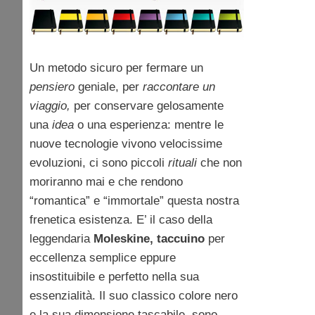
Un metodo sicuro per fermare un
pensiero
geniale, per
raccontare un
viaggio,
per conservare gelosamente
una
idea
o una esperienza: mentre le
nuove tecnologie vivono velocissime
evoluzioni, ci sono piccoli
rituali
che non
moriranno mai e che rendono
“romantica” e “immortale” questa nostra
frenetica esistenza. E’ il caso della
leggendaria
Moleskine, taccuino
per
eccellenza semplice eppure
insostituibile e perfetto nella sua
essenzialità. Il suo classico colore nero
e la sua dimensione tascabile, sono