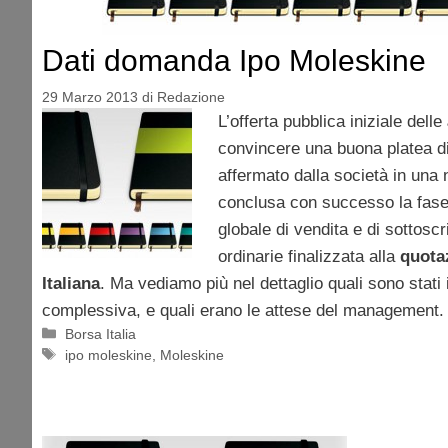
Dati domanda Ipo Moleskine
29 Marzo 2013
di
Redazione
L’offerta pubblica iniziale delle
convincere una buona platea di
affermato dalla società in una n
conclusa con successo la fase p
globale di vendita e di sottoscr
ordinarie finalizzata alla
quota
Italiana
. Ma vediamo più nel dettaglio quali sono stati
complessiva, e quali erano le attese del management.
Categorie
Borsa Italia
Tag
ipo moleskine
,
Moleskine