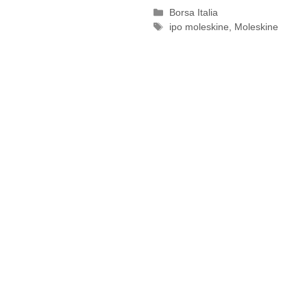
Categorie
Borsa Italia
Tag
ipo moleskine
,
Moleskine