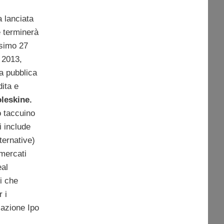
a lanciata
e terminerà
ssimo 27
 2013,
ta pubblica
dita e
leskine.
o taccuino
i include
ternative)
 mercati
eal
i che
 i
sazione Ipo