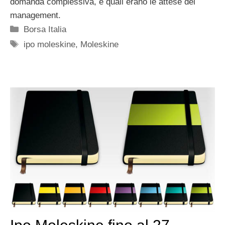
domanda complessiva, e quali erano le attese del
management.
Categorie
Borsa Italia
Tag
ipo moleskine
,
Moleskine