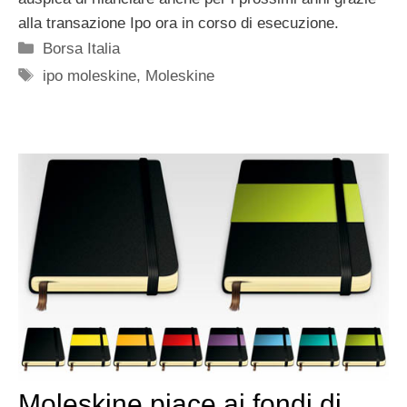
alla transazione Ipo ora in corso di esecuzione.
Categorie
Borsa Italia
Tag
ipo moleskine
,
Moleskine
Moleskine piace ai fondi di