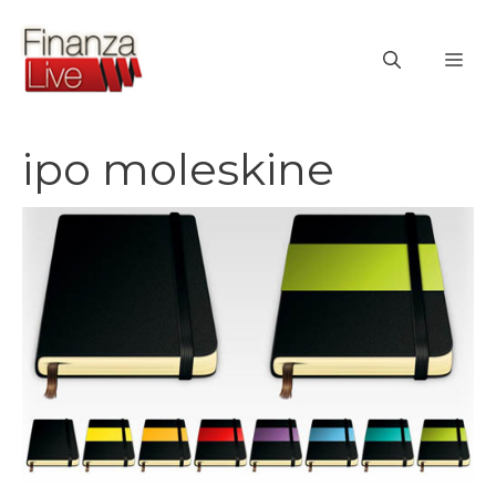
Vai
al
ME
contenuto
ipo moleskine