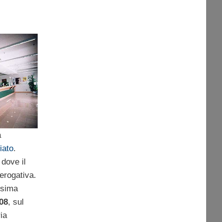
a
iato
.
 dove il
erogativa.
esima
08
, sul
ia