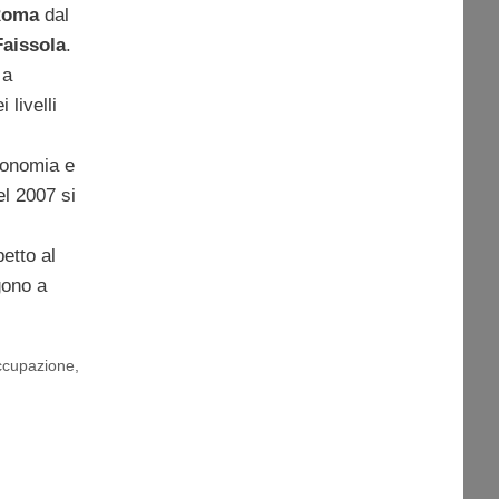
Roma
dal
aissola
.
 a
 livelli
economia e
el 2007 si
etto al
gono a
ccupazione
,