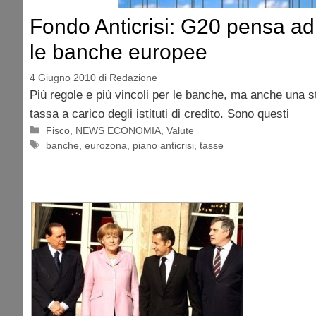
Fondo Anticrisi: G20 pensa ad
le banche europee
4 Giugno 2010
di
Redazione
Più regole e più vincoli per le banche, ma anche una st
tassa a carico degli istituti di credito. Sono questi
Categorie
Fisco
,
NEWS ECONOMIA
,
Valute
Tag
banche
,
eurozona
,
piano anticrisi
,
tasse