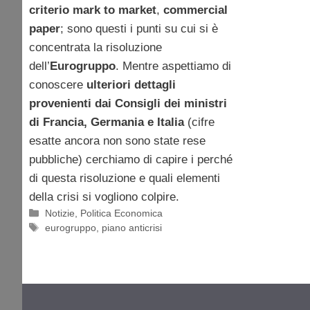
criterio mark to market
,
commercial
paper
; sono questi i punti su cui si è
concentrata la risoluzione
dell’
Eurogruppo
. Mentre aspettiamo di
conoscere
ulteriori dettagli
provenienti dai Consigli dei ministri
di Francia, Germania e Italia
(cifre
esatte ancora non sono state rese
pubbliche) cerchiamo di capire i perché
di questa risoluzione e quali elementi
della crisi si vogliono colpire.
Categorie
Notizie
,
Politica Economica
Tag
eurogruppo
,
piano anticrisi