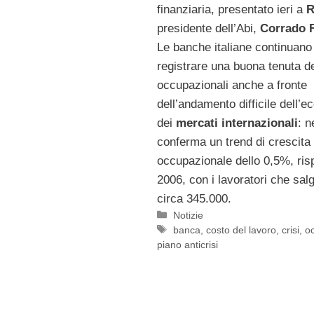
finanziaria, presentato ieri a
presidente dell’Abi,
Corrado F
Le banche italiane continuano
registrare una buona tenuta dei
occupazionali anche a fronte
dell’andamento difficile dell’
dei
mercati internazionali
: n
conferma un trend di crescita
occupazionale dello 0,5%, risp
2006, con i lavoratori che sal
circa 345.000.
Categorie
Notizie
Tag
banca
,
costo del lavoro
,
crisi
,
o
piano anticrisi