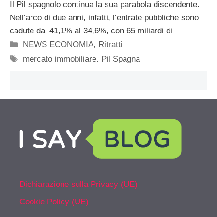
Il Pil spagnolo continua la sua parabola discendente.
Nell’arco di due anni, infatti, l’entrate pubbliche sono
cadute dal 41,1% al 34,6%, con 65 miliardi di
Categorie
NEWS ECONOMIA
,
Ritratti
Tag
mercato immobiliare
,
Pil Spagna
Dichiarazione sulla Privacy (UE)
Cookie Policy (UE)