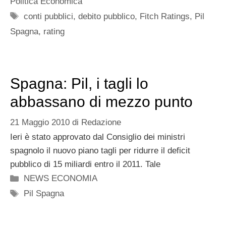
Politica Economica
Tag
conti pubblici
,
debito pubblico
,
Fitch Ratings
,
Pil
Spagna
,
rating
Spagna: Pil, i tagli lo
abbassano di mezzo punto
21 Maggio 2010
di
Redazione
Ieri è stato approvato dal Consiglio dei ministri
spagnolo il nuovo piano tagli per ridurre il deficit
pubblico di 15 miliardi entro il 2011. Tale
Categorie
NEWS ECONOMIA
Tag
Pil Spagna