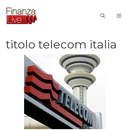
Vai
al
ME
contenuto
titolo telecom italia