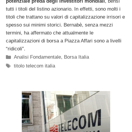
potenziale preda degli investitori mondiali
, bensì
tutti i titoli del listino azionario. In effetti, sono molti i
titoli che trattano su valori di capitalizzazione irrisori e
spesso sui minimi storici. Bernabè, senza mezzi
termini, ha affermato che attualmente le
capitalizzazioni di borsa a Piazza Affari sono a livelli
“ridicoli”.
Categorie
Analisi Fondamentale
,
Borsa Italia
Tag
titolo telecom italia