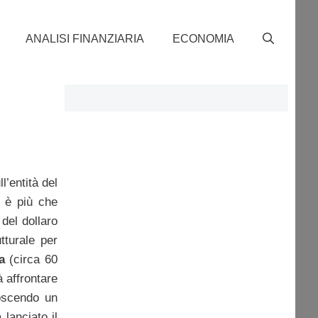
ANALISI FINANZIARIA
ECONOMIA
l’entità del
a è più che
del dollaro
tturale per
a
(circa 60
 affrontare
noscendo un
lanciato il