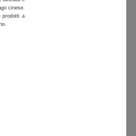
ago cinese.
 prodotti a
no.