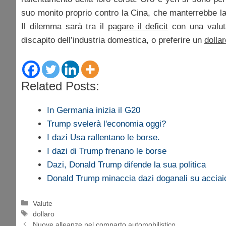
suo monito proprio contro la Cina, che manterrebbe la
Il dilemma sarà tra il
pagare il deficit
con una valuta
discapito dell’industria domestica, o preferire un
dolla
Related Posts:
In Germania inizia il G20
Trump svelerà l'economia oggi?
I dazi Usa rallentano le borse.
I dazi di Trump frenano le borse
Dazi, Donald Trump difende la sua politica
Donald Trump minaccia dazi doganali su acciaio
Categorie
Valute
Tag
dollaro
Nuove alleanze nel comparto automobilistico