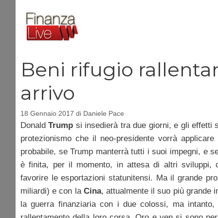
Vai
al
contenuto
Beni rifugio rallenta
arrivo
18 Gennaio 2017
di
Daniele Pace
Donald
Trump
si insedierà tra due giorni, e gli effett
protezionismo che il neo-presidente vorrà applicar
probabile, se Trump manterrà tutti i suoi impegni, e s
è finita, per il momento, in attesa di altri svilupp
favorire le esportazioni statunitensi. Ma il grande p
miliardi) e con la
Cina
, attualmente il suo più grande 
la guerra finanziaria con i due colossi, ma intanto,
rallentamento della loro corsa. Oro e yen si sono per 