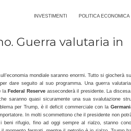
INVESTIMENTI
POLITICA ECONOMICA
no. Guerra valutaria in
i sull’economia mondiale saranno enormi. Tutto si giocherà sul
e per dare seguito al suo programma. Una guerra valutari
e la
Federal Reserve
asseconderà il presidente. La discesa 
i, che saranno quasi sicuramente una sua svalutazione stru
roblema per Trump, è il deficit commerciale con la
Germani
importatore. In molti scommettono che il presidente non potrà
 i beni rifugio, fino ad oggi sempre al rialzo, stanno co
il momento fermati, mentre il petrolio è in rialzo. Trump ha 