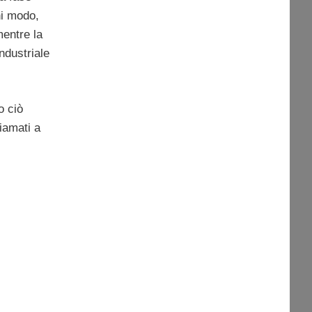
ni modo,
entre la
ndustriale
o ciò
iamati a