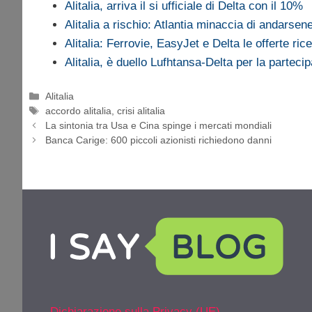
Alitalia, arriva il si ufficiale di Delta con il 10%
Alitalia a rischio: Atlantia minaccia di andarse
Alitalia: Ferrovie, EasyJet e Delta le offerte ric
Alitalia, è duello Lufhtansa-Delta per la parteci
Categorie
Alitalia
Tag
accordo alitalia
,
crisi alitalia
La sintonia tra Usa e Cina spinge i mercati mondiali
Banca Carige: 600 piccoli azionisti richiedono danni
Dichiarazione sulla Privacy (UE)