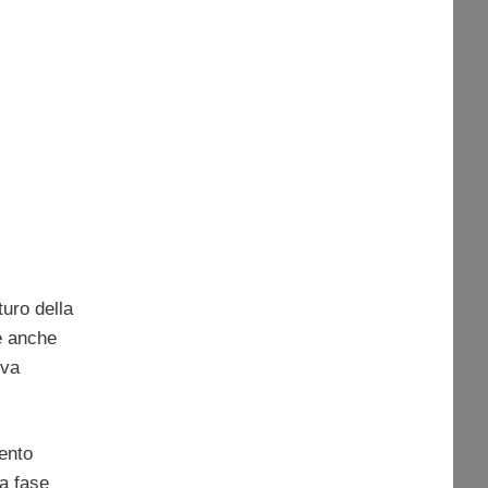
turo della
e anche
iva
ento
ca fase