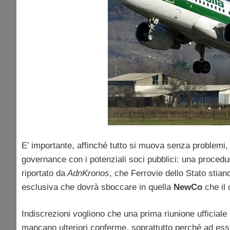
E’ importante, affinché tutto si muova senza problemi, tr
governance con i potenziali soci pubblici: una proce
riportato da
AdnKronos
, che Ferrovie dello Stato stia
esclusiva che dovrà sboccare in quella
NewCo
che il 
Indiscrezioni vogliono che una prima riunione ufficia
mancano ulteriori conferme, soprattutto perché ad essere