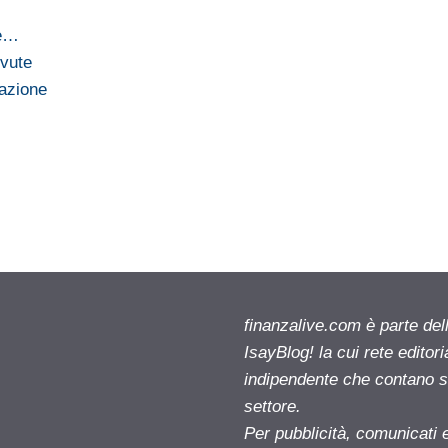
ne…
evute
pazione
finanzalive.com è parte d
IsayBlog! la cui rete editor
indipendente che contano su
settore.
Per pubblicità, comunicati 