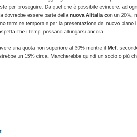
iuste per proseguire. Da quel che è possibile evincere, ad og
a dovrebbe essere parte della
nuova Alitalia c
on un 20%, m
 termine temporale per la presentazione del nuovo piano i
 aspetta che i tempi possano allungarsi ancora.
e avere una quota non superiore al 30% mentre il
Mef
, second
isirebbe un 15% circa. Mancherebbe quindi un socio o più ch
t