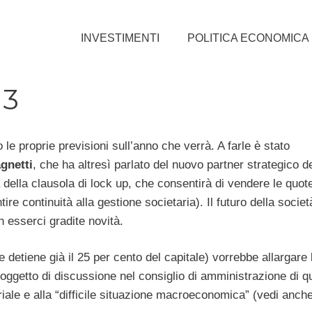
INVESTIMENTI
POLITICA ECONOMICA
13
le proprie previsioni sull’anno che verrà. A farle è stato
gnetti
, che ha altresì parlato del nuovo partner strategico d
a della clausola di lock up, che consentirà di vendere le quot
re continuità alla gestione societaria). Il futuro della socie
 esserci gradite novità.
 detiene già il 25 per cento del capitale) vorrebbe allargare
 oggetto di discussione nel consiglio di amministrazione di q
iale e alla “difficile situazione macroeconomica” (vedi anche 