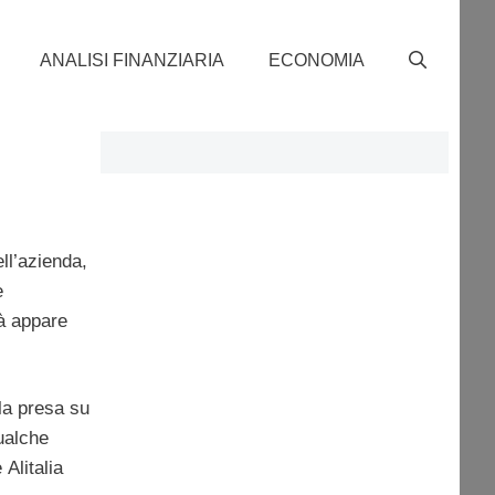
ANALISI FINANZIARIA
ECONOMIA
ell’azienda,
e
tà appare
 la presa su
ualche
Alitalia