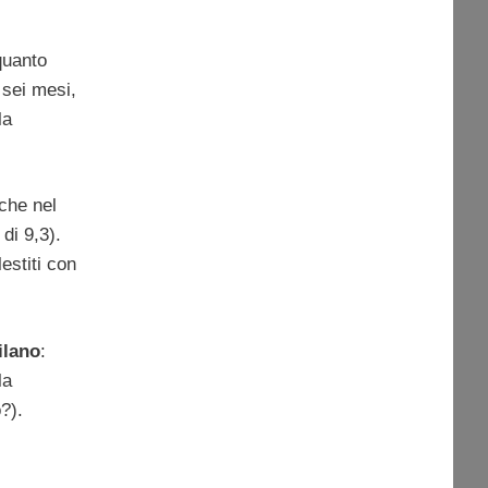
quanto
 sei mesi,
la
 che nel
di 9,3).
estiti con
ilano
:
la
?).