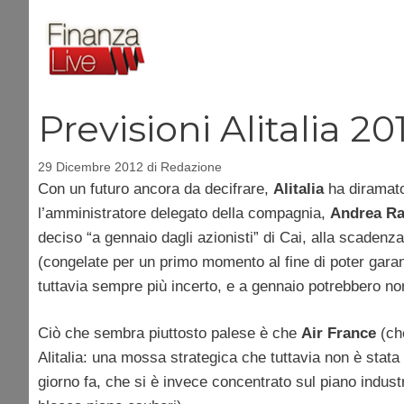
Vai
al
contenuto
Previsioni Alitalia 20
29 Dicembre 2012
di
Redazione
Con un futuro ancora da decifrare,
Alitalia
ha diramato 
l’amministratore delegato della compagnia,
Andrea Ra
deciso “a gennaio dagli azionisti” di Cai, alla scadenz
(congelate per un primo momento al fine di poter garanti
tuttavia sempre più incerto, e a gennaio potrebbero non
Ciò che sembra piuttosto palese è che
Air France
(che
Alitalia: una mossa strategica che tuttavia non è stata
giorno fa, che si è invece concentrato sul piano industr