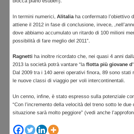
blocca piano esuberi).
In termini numerici,
Alitalia
ha confermato l’obiettivo d
attiene il 2012 in fase di conclusione, invece, ,nell’an
dove abbiamo accumulato un ritardo di 100 milioni mentr
possibilità di fare meglio del 2011”.
Ragnetti
ha inoltre ricordato che, nei quasi 4 anni dal
2013 la società potrà vantare “la
flotta più giovane d
Dal 2009 tra i 140 aerei operativi finora, 89 sono stati 
le nuove classi di viaggio per voli intercontinentali.
Un cenno, infine, è stato espresso sulla potenziale con
“Con l’incremento della velocità del treno sotto le due
situazione sarà molto peggiore” (vedi anche l’approfond