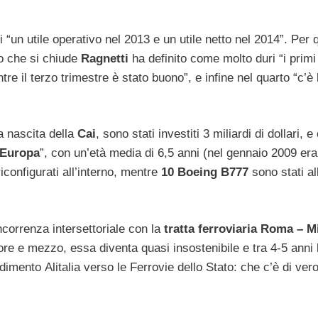
i “un utile operativo nel 2013 e un utile netto nel 2014”. Per 
no che si chiude
Ragnetti
ha definito come molto duri “i primi
e il terzo trimestre è stato buono”, e infine nel quarto “c’è 
la nascita della
Cai
, sono stati investiti 3 miliardi di dollari, e
’Europa
”, con un’età media di 6,5 anni (nel gennaio 2009 era 
riconfigurati all’interno, mentre
10 Boeing B777
sono stati all
correnza intersettoriale con la
tratta ferroviaria Roma – M
 ore e mezzo, essa diventa quasi insostenibile e tra 4-5 anni 
imento Alitalia verso le Ferrovie dello Stato: che c’è di vero