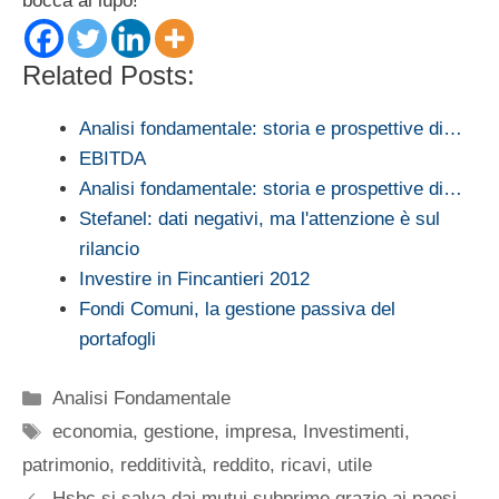
bocca al lupo!
Related Posts:
Analisi fondamentale: storia e prospettive di…
EBITDA
Analisi fondamentale: storia e prospettive di…
Stefanel: dati negativi, ma l'attenzione è sul
rilancio
Investire in Fincantieri 2012
Fondi Comuni, la gestione passiva del
portafogli
Categorie
Analisi Fondamentale
Tag
economia
,
gestione
,
impresa
,
Investimenti
,
patrimonio
,
redditività
,
reddito
,
ricavi
,
utile
Hsbc si salva dai mutui subprime grazie ai paesi