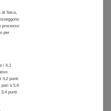
i dl Telco,
osseggono
o processo
ro per
o i 4,1
ativo
i 3,2 punti
 pari a 5,8
 3,4 punti