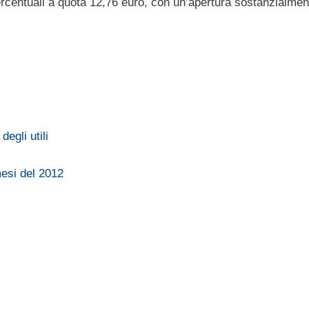
percentuali a quota 12,76 euro, con un’apertura sostanzialmen
egli utili
mesi del 2012