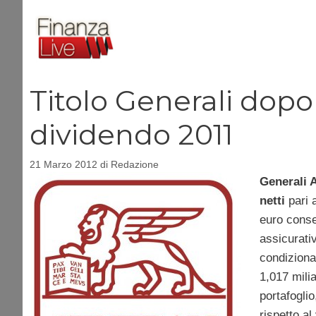
Vai
al
contenuto
Titolo Generali dopo 
dividendo 2011
21 Marzo 2012
di
Redazione
Generali 
netti
pari a
euro conse
assicurati
condiziona
1,017 milia
portafoglio
rispetto al