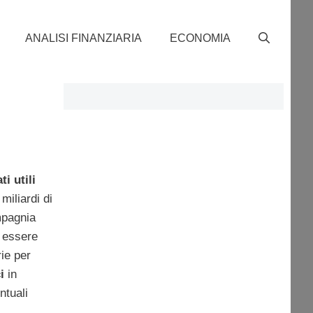
ANALISI FINANZIARIA
ECONOMIA
ti utili
miliardi di
mpagnia
a essere
ie per
i
in
ntuali