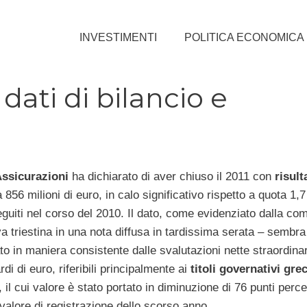
INVESTIMENTI
POLITICA ECONOMICA
dati di bilancio e
Assicurazioni
ha dichiarato di aver chiuso il 2011 con
risulta
 856 milioni di euro, in calo significativo rispetto a quota 1,7 
guiti nel corso del 2010. Il dato, come evidenziato dalla co
va triestina in una nota diffusa in tardissima serata – sembr
to in maniera consistente dalle svalutazioni nette straordinar
rdi di euro, riferibili principalmente ai
titoli governativi grec
, il cui valore è stato portato in diminuzione di 76 punti perce
 valore di registrazione dello scorso anno.