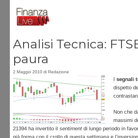
Vai
al
contenuto
Analisi Tecnica: FTS
paura
2 Maggio 2010
di
Redazione
I
segnali t
dispetto d
contrastan
Non che da
massimi de
21394 ha invertito il
sentiment
di lungo periodo in favo
già forma con il crollo di questa settimana e l’inversi