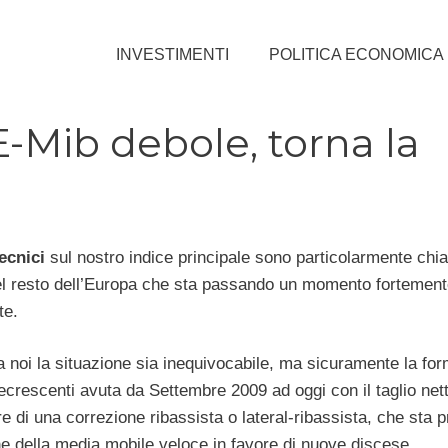
INVESTIMENTI
POLITICA ECONOMICA
E-Mib debole, torna la
ecnici
sul nostro indice principale sono particolarmente chia
el resto dell’Europa che sta passando un momento fortement
te.
 noi la situazione sia inequivocabile, ma sicuramente la fo
crescenti avuta da Settembre 2009 ad oggi con il taglio nett
re di una correzione ribassista o lateral-ribassista, che sta
one della media mobile veloce in favore di nuove discese.