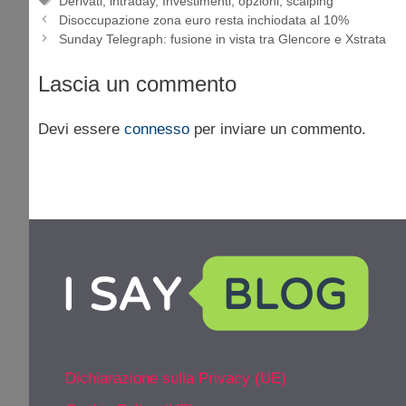
Derivati
,
intraday
,
Investimenti
,
opzioni
,
scalping
Disoccupazione zona euro resta inchiodata al 10%
Sunday Telegraph: fusione in vista tra Glencore e Xstrata
Lascia un commento
Devi essere
connesso
per inviare un commento.
Dichiarazione sulla Privacy (UE)