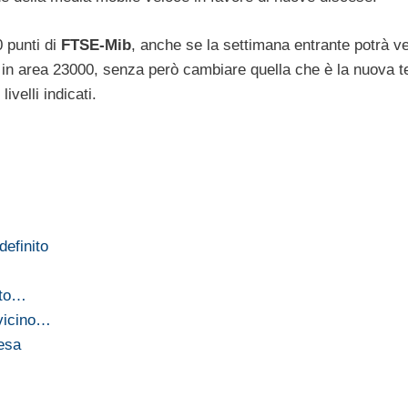
0 punti di
FTSE-Mib
, anche se la settimana entrante potrà v
o in area 23000, senza però cambiare quella che è la nuova 
ivelli indicati.
definito
ato…
 vicino…
cesa