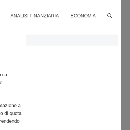
ANALISI FINANZIARIA
ECONOMIA
ri a
e
rmazione a
o di quota
 prendendo