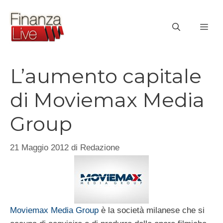
Vai
al
ME
contenuto
L’aumento capitale
di Moviemax Media
Group
21 Maggio 2012
di
Redazione
Moviemax Media Group
è la società milanese che si