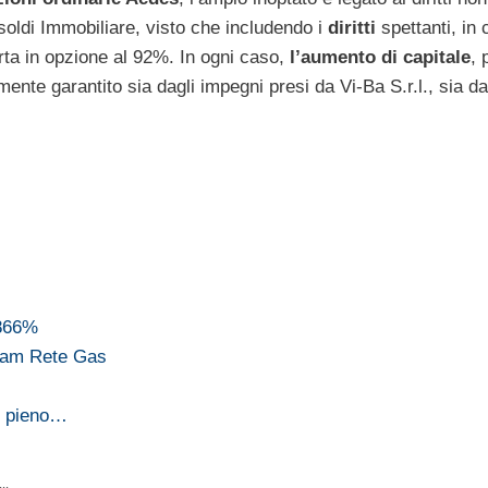
Isoldi Immobiliare, visto che includendo i
diritti
spettanti, in 
erta in opzione al 92%. In ogni caso,
l’aumento di capitale
, 
lmente garantito sia dagli impegni presi da Vi-Ba S.r.l., sia da
,866%
Snam Rete Gas
l pieno…