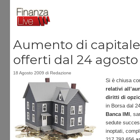
Vai
al
contenuto
Aumento di capitale A
offerti dal 24 agosto
18 Agosto 2009
di
Redazione
Si è chiusa con
relativi all’a
diritti di opzi
in Borsa dal 24
Banca IMI
, sa
sedute success
inoptati, comp
217.793.656
a