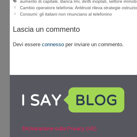
Tag
aumento di capitale
,
Banca Imi
,
diritti inoptati
,
settore immobi
Cambio operatore telefonia: Antitrust rileva strategie ostruzio
Consumi: gli italiani non rinunciano al telefonino
Lascia un commento
Devi essere
connesso
per inviare un commento.
Dichiarazione sulla Privacy (UE)