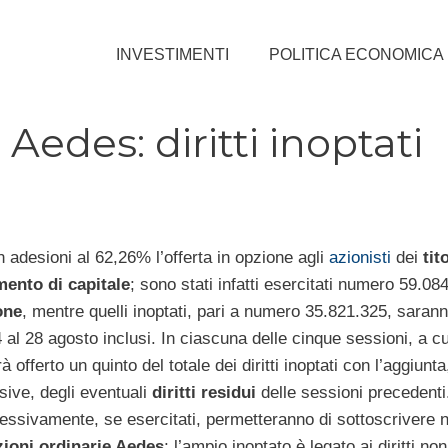
INVESTIMENTI
POLITICA ECONOMICA
edes: diritti inoptati
 adesioni al 62,26% l’offerta in opzione agli
azionisti
dei
tit
umento di capitale
; sono stati infatti esercitati numero 59.08
one
, mentre quelli inoptati, pari a numero 35.821.325, saranno
 al 28 agosto inclusi. In ciascuna delle cinque sessioni, a cu
rà offerto un quinto del totale dei diritti inoptati con l’aggiunta
ive, degli eventuali
diritti residui
delle sessioni precedenti. I
lessivamente, se esercitati, permetteranno di sottoscrivere
zioni ordinarie Aedes
; l’ampio inoptato è legato ai diritti non