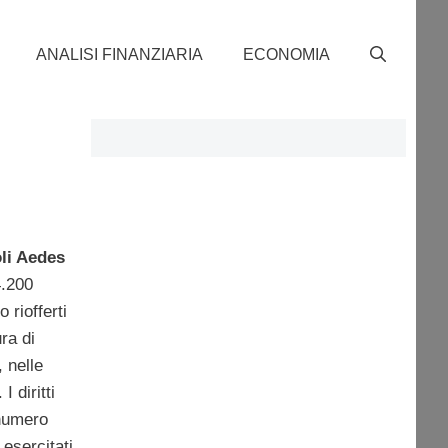
ANALISI FINANZIARIA
ECONOMIA
oli Aedes
4.200
 riofferti
ra di
, nelle
 diritti
 numero
 esercitati