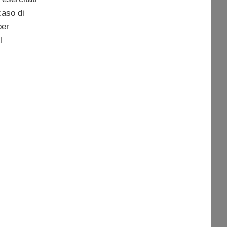
caso di
per
l