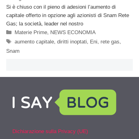
Si è chiuso con il pieno di adesioni l’aumento di
capitale offerto in opzione agli azionisti di Snam Rete
Gas; la società, leader nel nostro
Categorie
Materie Prime
,
NEWS ECONOMIA
Tag
aumento capitale
,
diritti inoptati
,
Eni
,
rete gas
,
Snam
Dichiarazione sulla Privacy (UE)