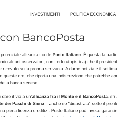
INVESTIMENTI
POLITICA ECONOMICA
a con BancoPosta
potenziale alleanza con le
Poste Italiane
. È questa la parti
do alcuni osservatori, non certo utopistica) che il president
ricevuto sulla propria scrivania. A darne notizia è il settim
in queste ore, che riporta una indiscrezione che potrebbe apr
o della banca senese.
 dare il via a un’
alleanza fra il Monte e il BancoPosta
, sfr
e dei Paschi di Siena
– anche se “disastrata” sotto il profil
 una piena licenza creditizi; Poste Italiane può invece garanti