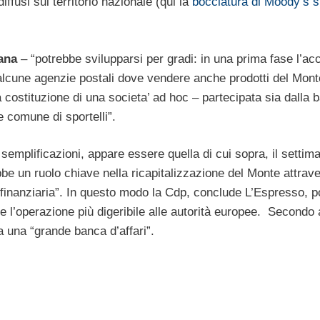
iffusi sul territorio nazionale (qui la
bocciatura di Moody’s 
iana
– “potrebbe svilupparsi per gradi: in una prima fase l’ac
alcune agenzie postali dove vendere anche prodotti del Mont
a costituzione di una societa’ ad hoc – partecipata sia dalla
e comune di sportelli”.
 semplificazioni, appare essere quella di cui sopra, il settim
e un ruolo chiave nella ricapitalizzazione del Monte attrave
 finanziaria”. In questo modo la Cdp, conclude L’Espresso, 
re l’operazione più digeribile alle autorità europee. Secondo
a una “grande banca d’affari”.