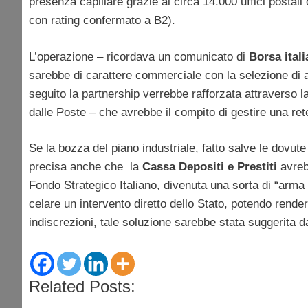
presenza capillare grazie ai circa 14.000 uffici postali d
con rating confermato a B2).
L’operazione – ricordava un comunicato di
Borsa ital
sarebbe di carattere commerciale con la selezione di 
seguito la partnership verrebbe rafforzata attraverso l
dalle Poste – che avrebbe il compito di gestire una ret
Se la bozza del piano industriale, fatto salve le dovute
precisa anche che la
Cassa Depositi e Prestiti
avrebb
Fondo Strategico Italiano, divenuta una sorta di “arma
celare un intervento diretto dello Stato, potendo rende
indiscrezioni, tale soluzione sarebbe stata suggerita d
Related Posts: