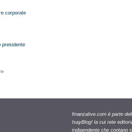
re corporate
o presidente
 tv
finanzalive.com è parte d
IsayBlog! la cui rete editor
indipendente che contano su