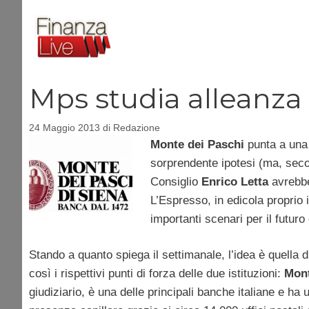
Vai
al
contenuto
Mps studia alleanz
24 Maggio 2013
di
Redazione
Monte dei Paschi
punta a una 
sorprendente ipotesi (ma, secon
Consiglio
Enrico Letta
avrebbe 
L’Espresso, in edicola proprio 
importanti scenari per il futur
Stando a quanto spiega il settimanale, l’idea è quella di
così i rispettivi punti di forza delle due istituzioni:
Mont
giudiziario, è una delle principali banche italiane e ha