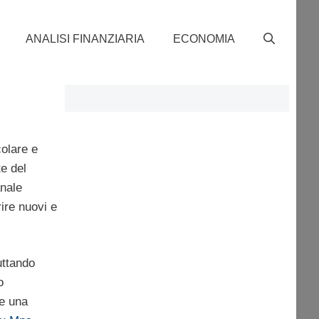
ANALISI FINANZIARIA
ECONOMIA
colare e
e del
anale
ire nuovi e
uttando
o
re una