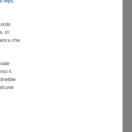
su Mps
,
cordo
e. In
 banca che
anale
rso il
potrebbe
 alcune