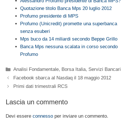
Alessandro Profumo presidente di Banca MPS?
Quotazione titolo Banca Mps 20 luglio 2012
Profumo presidente di MPS
Profumo (Unicredit) promette una superbanca
senza esuberi
Mps buco da 14 miliardi secondo Beppe Grillo
Banca Mps nessuna scalata in corso secondo
Profumo
Categorie
Analisi Fondamentale
,
Borsa Italia
,
Servizi Bancari
Facebook sbarca al Nasdaq il 18 maggio 2012
Primi dati trimestrali RCS
Lascia un commento
Devi essere
connesso
per inviare un commento.