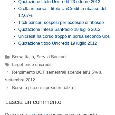
Quotazione titolo Unicredit 23 ottobre 2012
Crolla in borsa il titolo UniCredit in ribasso del
12,67%
Titoli bancari sospesi per eccesso di ribasso
Quotazione Intesa SanPaolo 18 luglio 2012
Unicredit ha corso troppo in borsa secondo Ubs
Quotazione titolo Unicredit 19 luglio 2012
Categorie
Borsa Italia
,
Servizi Bancari
Tag
target price unicredit
Rendimento BOT semestrali scende all’1,5% a
settembre 2012
Borse a picco e spread in rialzo
Lascia un commento
Devi essere
connesso
per inviare un commento.