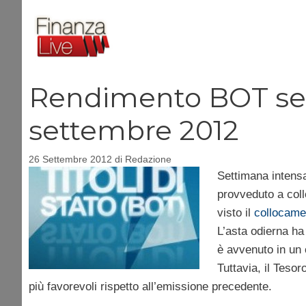
Vai
al
contenuto
Rendimento BOT seme
settembre 2012
26 Settembre 2012
di
Redazione
Settimana intensa
provveduto a collo
visto il
collocame
L’asta odierna ha 
è avvenuto in un c
Tuttavia, il Tesor
più favorevoli rispetto all’emissione precedente.