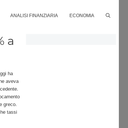
ANALISI FINANZIARIA
ECONOMIA
% a
ggi ha
che aveva
ecedente.
llocamento
 e greco.
che tassi