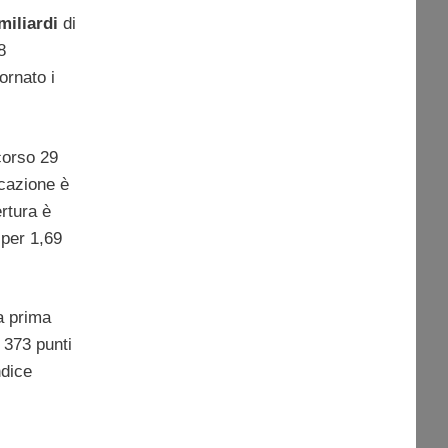
miliardi
di
8
ornato i
corso 29
icazione è
ertura è
 per 1,69
la prima
 373 punti
ndice