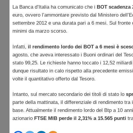
La Banca d’Italia ha comunicato che i
BOT scadenza 
euro, ovvero l’ammontare previsto dal Ministero dell’E
settembre 2012 e una durata pari a 6 mesi. Sul fronte d
minimi da marzo scorso.
Infatti,
il rendimento lordo dei BOT a 6 mesi è sces
agosto, che aveva interessato i Buoni ordinari del Tes
stato 99,25. Le richieste hanno toccato i 12,52 miliard
dunque risultato in calo rispetto alla precedente emis
volte il quantitativo offerto dal Tesoro.
Intanto, sul mercato secondario dei titoli di stato lo
sp
parte della mattinata, il differenziale di rendimento tr
base. Attualmente il rendimento lordo del Btp a 10 anni
azionario
FTSE MIB perde il 2,31% a 15.565 punti
tr