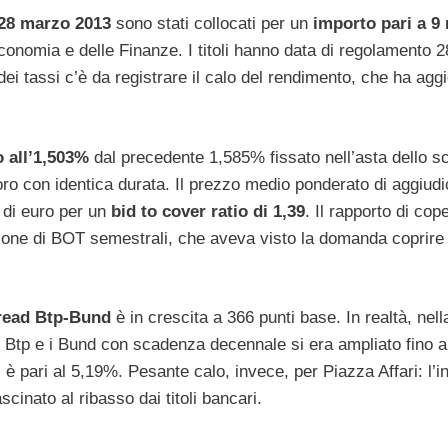
28 marzo 2013
sono stati collocati per un
importo pari a 9 
conomia e delle Finanze. I titoli hanno data di regolamento 2
ei tassi c’è da registrare il calo del rendimento, che ha aggi
o all’1,503%
dal precedente 1,585% fissato nell’asta dello s
oro con identica durata. Il prezzo medio ponderato di aggiud
i di euro per un
bid to cover ratio di 1,39
. Il rapporto di cop
sione di BOT semestrali, che aveva visto la domanda coprire
read Btp-Bund
è in crescita a 366 punti base. In realtà, nel
a i Btp e i Bund con scadenza decennale si era ampliato fino a
 è pari al 5,19%. Pesante calo, invece, per Piazza Affari: l’i
ascinato al ribasso dai titoli bancari.