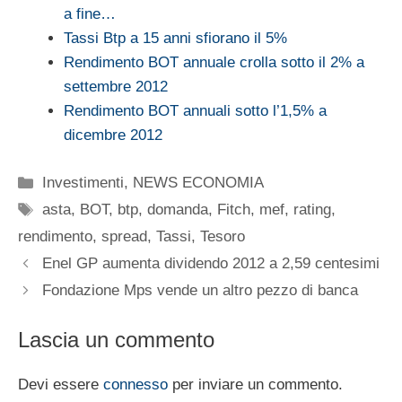
a fine…
Tassi Btp a 15 anni sfiorano il 5%
Rendimento BOT annuale crolla sotto il 2% a
settembre 2012
Rendimento BOT annuali sotto l’1,5% a
dicembre 2012
Categorie
Investimenti
,
NEWS ECONOMIA
Tag
asta
,
BOT
,
btp
,
domanda
,
Fitch
,
mef
,
rating
,
rendimento
,
spread
,
Tassi
,
Tesoro
Enel GP aumenta dividendo 2012 a 2,59 centesimi
Fondazione Mps vende un altro pezzo di banca
Lascia un commento
Devi essere
connesso
per inviare un commento.