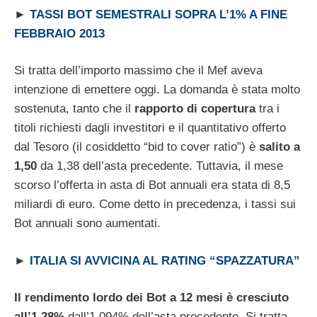
►
TASSI BOT SEMESTRALI SOPRA L’1% A FINE
FEBBRAIO 2013
Si tratta dell’importo massimo che il Mef aveva
intenzione di emettere oggi. La domanda è stata molto
sostenuta, tanto che il
rapporto di copertura
tra i
titoli richiesti dagli investitori e il quantitativo offerto
dal Tesoro (il cosiddetto “bid to cover ratio”) è
salito a
1,50
da 1,38 dell’asta precedente. Tuttavia, il mese
scorso l’offerta in asta di Bot annuali era stata di 8,5
miliardi di euro. Come detto in precedenza, i tassi sui
Bot annuali sono aumentati.
►
ITALIA SI AVVICINA AL RATING “SPAZZATURA”
Il rendimento lordo dei Bot a 12 mesi è cresciuto
all’1,28%
dall’1,094% dell’asta precedente. Si tratta