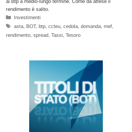
ai Btp a medio-lungo termine. Come da attese il
rendimento è salito.
Categorie
Investimenti
Tag
asta
,
BOT
,
btp
,
ccteu
,
cedola
,
domanda
,
mef
,
rendimento
,
spread
,
Tassi
,
Tesoro