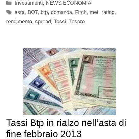
Categorie
Investimenti
,
NEWS ECONOMIA
Tag
asta
,
BOT
,
btp
,
domanda
,
Fitch
,
mef
,
rating
,
rendimento
,
spread
,
Tassi
,
Tesoro
Tassi Btp in rialzo nell’asta di
fine febbraio 2013