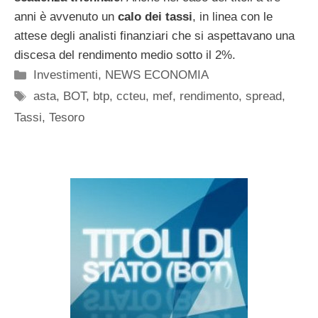
anni è avvenuto un
calo dei tassi
, in linea con le
attese degli analisti finanziari che si aspettavano una
discesa del rendimento medio sotto il 2%.
Categorie
Investimenti
,
NEWS ECONOMIA
Tag
asta
,
BOT
,
btp
,
ccteu
,
mef
,
rendimento
,
spread
,
Tassi
,
Tesoro