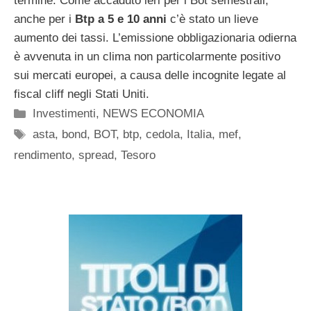
termine. Come accaduto ieri per i Bot semestrali,
anche per i
Btp a 5 e 10 anni
c’è stato un lieve
aumento dei tassi. L’emissione obbligazionaria odierna
è avvenuta in un clima non particolarmente positivo
sui mercati europei, a causa delle incognite legate al
fiscal cliff negli Stati Uniti.
Categorie
Investimenti
,
NEWS ECONOMIA
Tag
asta
,
bond
,
BOT
,
btp
,
cedola
,
Italia
,
mef
,
rendimento
,
spread
,
Tesoro