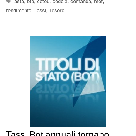
Tag
asta
,
btp
,
ccteu
,
cedola
,
domanda
,
mef
,
rendimento
,
Tassi
,
Tesoro
Tassi Bot annuali tornano