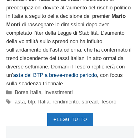
preoccupazioni dovute all’aumento del rischio politico
in Italia a seguito della decisione del premier
Mario
Monti
di rassegnare le dimissioni dopo aver
completato l’iter della Legge di Stabilità. L’aumento
della volatilità sullo spread non ha influito
sull’andamento dell’asta odierna, che ha confermato il
trend discendente dei tassi italiani in atto ormai da
diverse settimane. Domani il Tesoro replicherà con
un’
asta dei BTP a breve-medio periodo
, con focus
sulla scadenza triennale.
Categorie
Borsa Italia
,
Investimenti
Tag
asta
,
btp
,
Italia
,
rendimento
,
spread
,
Tesoro
+ LEGGI TUTTO