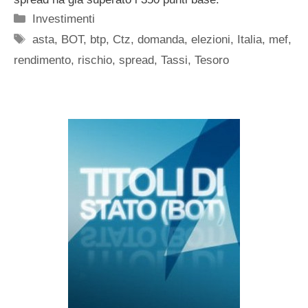
Categorie
Investimenti
Tag
asta
,
BOT
,
btp
,
Ctz
,
domanda
,
elezioni
,
Italia
,
mef
,
rendimento
,
rischio
,
spread
,
Tassi
,
Tesoro