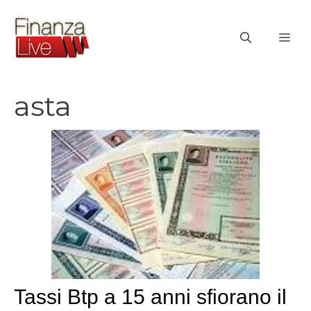
Vai
al
ME
contenuto
asta
Tassi Btp a 15 anni sfiorano il