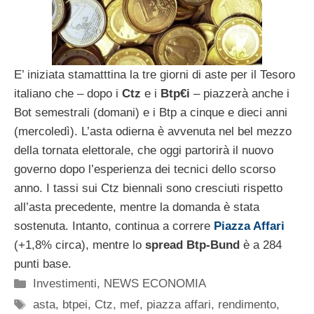
E’ iniziata stamatttina la tre giorni di aste per il Tesoro
italiano che – dopo i
Ctz
e i
Btp€i
– piazzerà anche i
Bot semestrali (domani) e i Btp a cinque e dieci anni
(mercoledì). L’asta odierna è avvenuta nel bel mezzo
della tornata elettorale, che oggi partorirà il nuovo
governo dopo l’esperienza dei tecnici dello scorso
anno. I tassi sui Ctz biennali sono cresciuti rispetto
all’asta precedente, mentre la domanda è stata
sostenuta. Intanto, continua a correre
Piazza Affari
(+1,8% circa), mentre lo
spread Btp-Bund
è a 284
punti base.
Categorie
Investimenti
,
NEWS ECONOMIA
Tag
asta
,
btpei
,
Ctz
,
mef
,
piazza affari
,
rendimento
,