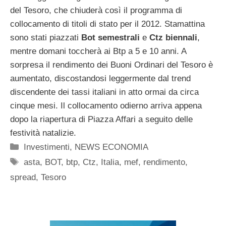
del Tesoro, che chiuderà così il programma di
collocamento di titoli di stato per il 2012. Stamattina
sono stati piazzati
Bot semestrali
e
Ctz biennali
,
mentre domani toccherà ai Btp a 5 e 10 anni. A
sorpresa il rendimento dei Buoni Ordinari del Tesoro è
aumentato, discostandosi leggermente dal trend
discendente dei tassi italiani in atto ormai da circa
cinque mesi. Il collocamento odierno arriva appena
dopo la riapertura di Piazza Affari a seguito delle
festività natalizie.
Categorie
Investimenti
,
NEWS ECONOMIA
Tag
asta
,
BOT
,
btp
,
Ctz
,
Italia
,
mef
,
rendimento
,
spread
,
Tesoro