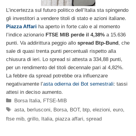
L’incertezza sul futuro politico dell’Italia sta spingendo
gli investitori a vendere titoli di stato e azioni italiane.
Piazza Affari
ha aperto in forte calo e al momento
l’indice azionario
FTSE MIB perde il 4,38%
a 15.636
punti. Va addirittura peggio allo
spread Btp-Bund
, che
sale di quasi trenta punti percentuali rispetto alla
chiusura di ieri. Lo spread si attesta a 334,88 punti,
per un rendimento del titoli decennale pari al 4,82%.
La febbre da spread potrebbe ora influenzare
negativamente l’
asta odierna dei Bot semestrali
: tassi
attesi in deciso aumento.
Categorie
Borsa Italia
,
FTSE-MIB
Tag
asta
,
berlusconi
,
Borsa
,
BOT
,
btp
,
elezioni
,
euro
,
ftse mib
,
grillo
,
Italia
,
piazza affari
,
spread