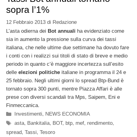
sopra l’1%
12 Febbraio 2013
di
Redazione
L’asta odierna dei
Bot annuali
ha evidenziato come
sia in aumento la pressione sulla curva dei tassi
italiana, che nelle ultime due settimane ha dovuto fare
i conti con i realizzi sui titoli di stato di breve e medio
periodo in quanto c’è maggiore incertezza sull’esito
delle
elezioni politiche
italiane in programma il 24 e
25 febbraio. Negli ultimi giorni lo spread Btp-Bund è
tornato sopra 300 punti, mentre Piazza Affari è alle
prese con diversi scandali tra Mps, Saipem, Eni e
Finmeccanica.
Categorie
Investimenti
,
NEWS ECONOMIA
Tag
asta
,
Bankitalia
,
BOT
,
btp
,
mef
,
rendimento
,
spread
,
Tassi
,
Tesoro