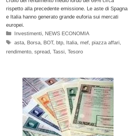
crollo del rendimento medio lordo del 69% circa
rispetto alla precedente emissione. Le aste di Spagna
e Italia hanno generato grande euforia sui mercati
europei.
Categorie
Investimenti
,
NEWS ECONOMIA
Tag
asta
,
Borsa
,
BOT
,
btp
,
Italia
,
mef
,
piazza affari
,
rendimento
,
spread
,
Tassi
,
Tesoro