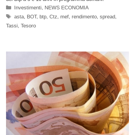
Categorie
Investimenti
,
NEWS ECONOMIA
Tag
asta
,
BOT
,
btp
,
Ctz
,
mef
,
rendimento
,
spread
,
Tassi
,
Tesoro