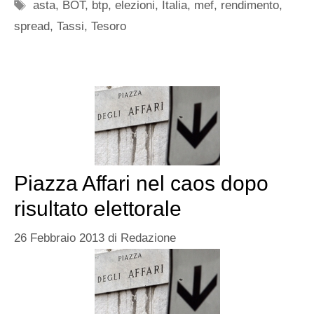
Tag
asta
,
BOT
,
btp
,
elezioni
,
Italia
,
mef
,
rendimento
,
spread
,
Tassi
,
Tesoro
Piazza Affari nel caos dopo
risultato elettorale
26 Febbraio 2013
di
Redazione