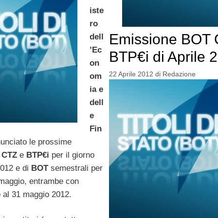
iste
ro
Emissione BOT 
dell
’Ec
BTP€i di Aprile 
on
22 Aprile 2012
di
Redazione
om
ia e
dell
e
Fin
unciato le prossime
i
CTZ
e
BTP€i
per il giorno
012 e di
BOT
semestrali per
9 maggio, entrambe con
 al 31 maggio 2012.