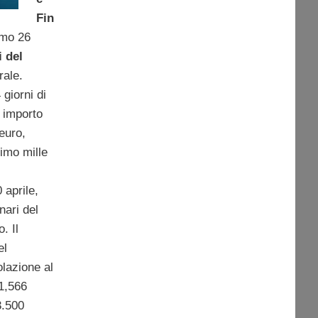
Fin
imo 26
 del
ale.
giorni di
 importo
euro,
nimo mille
 aprile,
nari del
. Il
el
lazione al
11,566
13.500