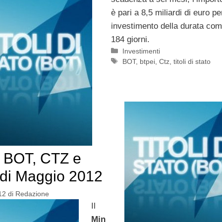
è pari a 8,5 miliardi di euro pe
investimento della durata com
184 giorni.
Categorie
Investimenti
Tag
BOT
,
btpei
,
Ctz
,
titoli di stato
a BOT, CTZ e
di Maggio 2012
12
di
Redazione
Il
Min