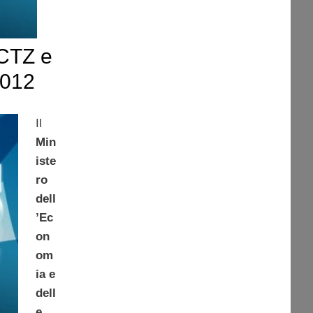
CTZ e
2012
Il
Min
iste
ro
dell
’Ec
on
om
ia e
dell
e