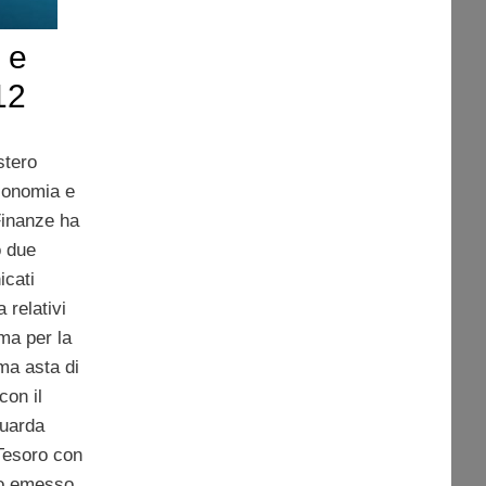
 e
12
stero
conomia e
Finanze ha
o due
icati
 relativi
ma per la
ma asta di
con il
guarda
 Tesoro con
to emesso