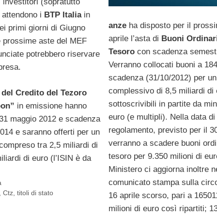
 investitori (sopratutto
) attendono i
BTP Italia
in
anze
ha disposto per il pross
i primi giorni di Giugno
aprile l’asta di
Buoni Ordinari
e prossime aste del MEF
Tesoro
con scadenza semestr
nciate potrebbero riservare
Verranno collocati buoni a 184 
presa.
scadenza (31/10/2012) per un
complessivo di 8,5 miliardi di 
i del Credito del Tezoro
sottoscrivibili in partite da mi
pon”
in emissione hanno
euro (e multipli). Nella data di
 31 maggio 2012 e scadenza
regolamento, previsto per il 30
014 e saranno offerti per un
verranno a scadere buoni ordi
ompreso tra 2,5 miliardi di
tesoro per 9.350 milioni di euro
liardi di euro (l’ISIN è da
Ministero ci aggiorna inoltre n
comunicato stampa sulla circo
a
,
Ctz
,
titoli di stato
16 aprile scorso, pari a 1650
milioni di euro così ripartiti; 