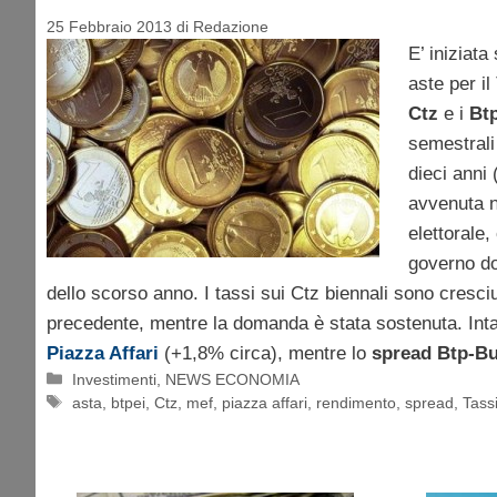
25 Febbraio 2013
di
Redazione
E’ iniziata 
aste per il
Ctz
e i
Btp
semestrali
dieci anni 
avvenuta n
elettorale,
governo do
dello scorso anno. I tassi sui Ctz biennali sono cresciut
precedente, mentre la domanda è stata sostenuta. Inta
Piazza Affari
(+1,8% circa), mentre lo
spread Btp-B
Categorie
Investimenti
,
NEWS ECONOMIA
Tag
asta
,
btpei
,
Ctz
,
mef
,
piazza affari
,
rendimento
,
spread
,
Tass