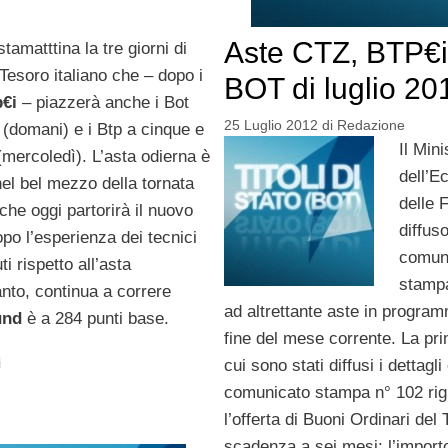
Aste CTZ, BTP€i
stamatttina la tre giorni di
 Tesoro italiano che – dopo i
BOT di luglio 20
€i
– piazzerà anche i Bot
25 Luglio 2012
di
Redazione
 (domani) e i Btp a cinque e
Il Mini
(mercoledì). L’asta odierna è
dell’E
el bel mezzo della tornata
delle 
 che oggi partorirà il nuovo
diffus
po l’esperienza dei tecnici
comun
i rispetto all’asta
stampa
nto, continua a correre
ad altrettante aste in program
und
è a 284 punti base.
fine del mese corrente. La pri
i
cui sono stati diffusi i dettagli 
comunicato stampa n° 102 ri
l’offerta di Buoni Ordinari del
scadenza a sei mesi; l’impor