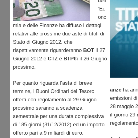
dell
’Ec
ono
mia e delle Finanze ha diffuso i dettagli
relativi alle prossime due aste di titoli di
Stato di Giugno 2012, che
rispettivamente riguarderanno
BOT
il 27
Giugno 2012 e
CTZ
e
BTP€i
il 26 Giugno
prossimo.
Per quanto riguarda l’asta di breve
anze
ha ann
termine, i Buoni Ordinari del Tesoro
emissioni d
offerti con regolamento al 29 Giugno
28 maggio 2
prossimo saranno a scadenza
il giorno 2
semestrale per una durata complessiva
regolamento
di 185 giorni (31/12/2012) ed un importo
offerto pari a 9 miliardi di euro.