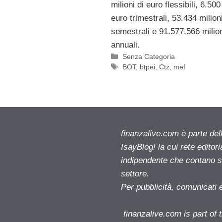
milioni di euro flessibili, 6.500
euro trimestrali, 53.434 milion
semestrali e 91.577,566 milion
annuali.
Categorie
Senza Categoria
Tag
BOT
,
btpei
,
Ctz
,
mef
finanzalive.com è parte d
IsayBlog! la cui rete editor
indipendente che contano su
settore.
Per pubblicità, comunicati 
finanzalive.com is part o