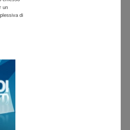
r un
plessiva di