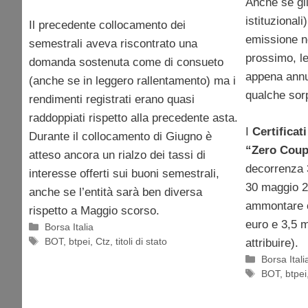
Anche se gli
istituzionali
Il precedente collocamento dei
emissione ne
semestrali aveva riscontrato una
prossimo, l
domanda sostenuta come di consueto
appena annu
(anche se in leggero rallentamento) ma i
qualche sor
rendimenti registrati erano quasi
raddoppiati rispetto alla precedente asta.
I
Certificat
Durante il collocamento di Giugno è
“Zero Cou
atteso ancora un rialzo dei tassi di
decorrenza
interesse offerti sui buoni semestrali,
30 maggio 2
anche se l’entità sarà ben diversa
ammontare c
rispetto a Maggio scorso.
euro e 3,5 mi
Categorie
Borsa Italia
Tag
BOT
,
btpei
,
Ctz
,
titoli di stato
attribuire).
Categorie
Borsa Itali
Tag
BOT
,
btpei