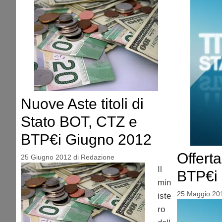
Nuove Aste titoli di
Stato BOT, CTZ e
BTP€i Giugno 2012
Offert
25 Giugno 2012
di
Redazione
Il
BTP€i 
min
25 Maggio 20
iste
ro