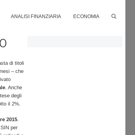
ANALISI FINANZIARIA
ECONOMIA
10
ta di titoli
i mesi – che
ivato
le
. Anche
ttese degli
tto il 2%.
bre 2015
.
 ISIN per