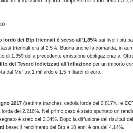
collocato il massimo importo compreso nella forchetta tra 2,75
10
o lordo dei Btp triennali è sceso all’1,85%
sui livelli più b
ei tassi triennali era al 2,5%. Buona anche la domanda, in au
ratio di 1,359 della precedente emissione obbligazionaria. Oltr
dito del Tesoro indicizzati all’inflazione
per un importo co
ta dal Mef tra 1 miliardo e 1,5 miliardi di euro.
ugno 2017
(settima tranche), cedola lorda del 2,817%, e
CC
 lorda del 2,216%. Nel primo caso è stato spuntato un rend
nato è stato del 2,34%. Dopo la diffusione dei risultati del
nti
base: il rendimento dei Btp a 10 anni è ora del 4,14%.