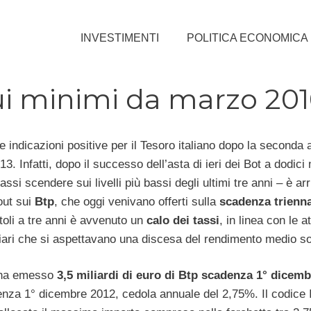
INVESTIMENTI
POLITICA ECONOMICA
sui minimi da marzo 20
 indicazioni positive per il Tesoro italiano dopo la seconda as
13. Infatti, dopo il successo dell’asta di ieri dei Bot a dodic
assi scendere sui livelli più bassi degli ultimi tre anni – è arr
out sui
Btp
, che oggi venivano offerti sulla
scadenza trienna
itoli a tre anni è avvenuto un
calo dei tassi
, in linea con le a
ziari che si aspettavano una discesa del rendimento medio so
e ha emesso
3,5 miliardi di euro di Btp scadenza 1° dicem
rrenza 1° dicembre 2012, cedola annuale del 2,75%. Il codice