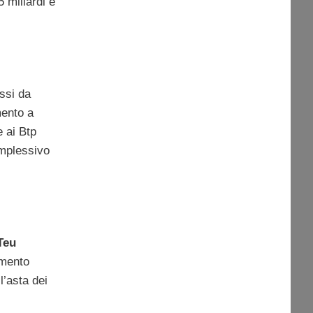
 miliardi e
assi da
mento a
e ai Btp
mplessivo
Teu
imento
l’asta dei