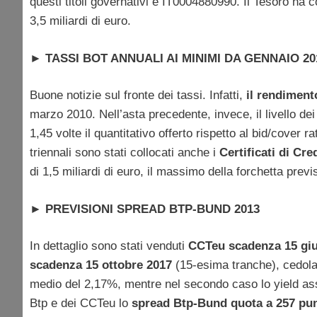
questi titoli governativi è IT0004880990. Il Tesoro ha 
3,5 miliardi di euro.
►
TASSI BOT ANNUALI AI MINIMI DA GENNAIO 20
Buone notizie sul fronte dei tassi. Infatti,
il rendiment
marzo 2010. Nell’asta precedente, invece, il livello d
1,45 volte il quantitativo offerto rispetto al bid/cover 
triennali sono stati collocati anche i
Certificati di Cre
di 1,5 miliardi di euro, il massimo della forchetta previs
►
PREVISIONI SPREAD BTP-BUND 2013
In dettaglio sono stati venduti
CCTeu
scadenza 15 gi
scadenza 15 ottobre 2017
(15-esima tranche), cedola
medio del 2,17%, mentre nel secondo caso lo yield asseg
Btp e dei CCTeu lo
spread Btp-Bund quota a 257 pu