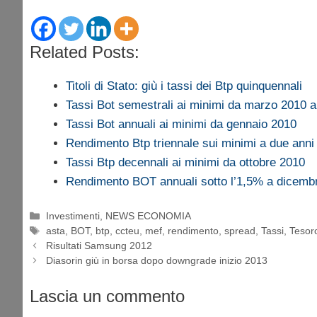
Related Posts:
Titoli di Stato: giù i tassi dei Btp quinquennali
Tassi Bot semestrali ai minimi da marzo 2010 a
Tassi Bot annuali ai minimi da gennaio 2010
Rendimento Btp triennale sui minimi a due ann
Tassi Btp decennali ai minimi da ottobre 2010
Rendimento BOT annuali sotto l’1,5% a dicemb
Categorie
Investimenti
,
NEWS ECONOMIA
Tag
asta
,
BOT
,
btp
,
ccteu
,
mef
,
rendimento
,
spread
,
Tassi
,
Tesor
Risultati Samsung 2012
Diasorin giù in borsa dopo downgrade inizio 2013
Lascia un commento