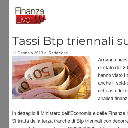
Vai
al
contenuto
Tassi Btp triennali 
11 Gennaio 2013
di
Redazione
Arrivano nuove
di stato del 20
hanno visto i t
anche il sold-
nel caso dei t
analisti finan
In dettaglio il Ministero dell’Economia e delle Finanz
Si tratta della terza tranche di Btp triennali con deco