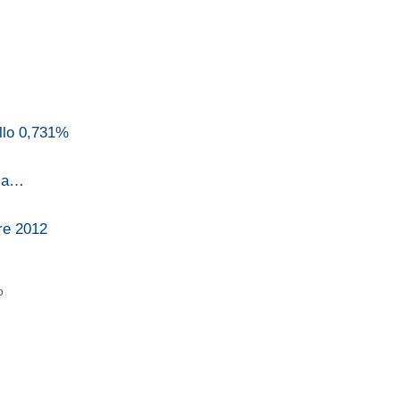
llo 0,731%
i a…
re 2012
o