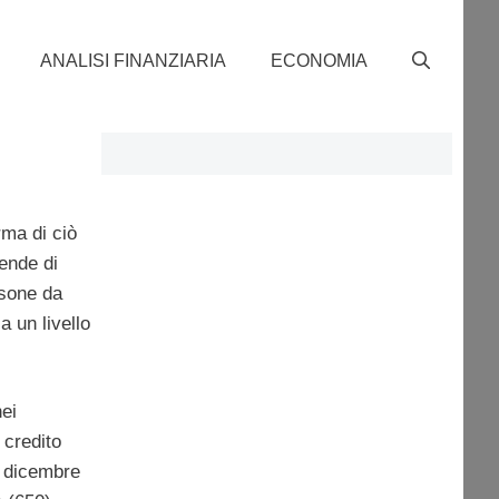
ANALISI FINANZIARIA
ECONOMIA
rma di ciò
iende di
rsone da
a un livello
nei
i credito
i dicembre