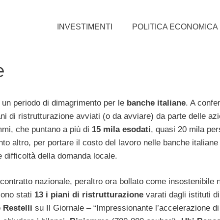
INVESTIMENTI
POLITICA ECONOMICA
e
 un periodo di dimagrimento per le
banche italiane
. A confe
i di ristrutturazione avviati (o da avviare) da parte delle az
ammi, che puntano a più di
15 mila esodati
, quasi 20 mila pe
to altro, per portare il costo del lavoro nelle banche italiane 
e difficoltà della domanda locale.
contratto nazionale, peraltro ora bollato come insostenibile 
ono stati
13 i piani di ristrutturazione
varati dagli istituti d
Restelli
su Il Giornale – “Impressionante l’accelerazione d