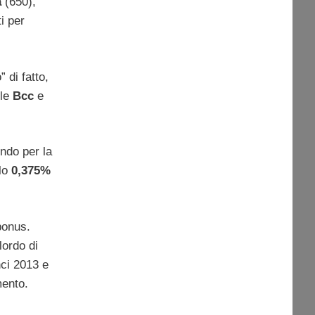
a
(650),
i per
 di fatto,
lle
Bcc
e
ndo per la
 lo
0,375%
 bonus.
lordo di
nci 2013 e
ento.