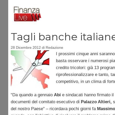
Vai
al
contenuto
Tagli banche italian
28 Dicembre 2012
di
Redazione
I prossimi cinque anni saranno
basta osservare i numerosi pian
credito tricolori: già 13 progr
riprofessionalizzare e tanto, tan
competitivo, in un clima di fort
“Da quando a gennaio
Abi
e sindacati hanno firmato il 
documenti del comitato esecutivo di
Palazzo Altieri,
s
del nostro Paese” – ricordava pochi giorni fa
Massimo 