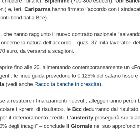
 chiudere i bilanci,
Bipiemme
(700-800 esuberi),
Ubi Banc
i) e, ieri,
Cariparma
hanno firmato l’accordo con i sindacat
onti-bond dalla Bce).
, che hanno raggiunto il nuovo contratto nazionale “salvando”
 concerne la natura dell’accordo, i quasi 37 mila lavoratori de
70 euro, da versarsi a scaglioni.
aprire fino alle 20, alimentando contemporaneamente un «Fo
enti: le linee guida prevedono lo 0,125% del salario fisso e
da
(vedi anche
Raccolta banche in crescita
).
ese a restituire i finanziamenti ricevuti, alleggeriranno però i
colare i «premi di risultato», le
Bcc
dedurranno dal risultato 
per il deterioramento crediti. L
‘austerity
proseguirà sui bila
50% degli incagli” – conclude
Il Giornale
nel suo approfondim