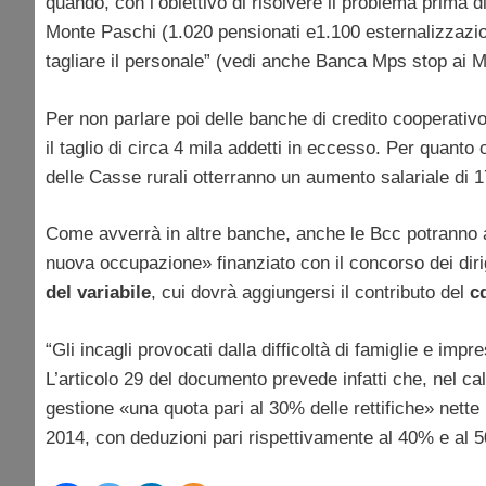
quando, con l’obiettivo di risolvere il problema prima di
Monte Paschi (1.020 pensionati e1.100 esternalizzazion
tagliare il personale” (vedi anche Banca Mps stop ai M
Per non parlare poi delle banche di credito cooperativo
il taglio di circa 4 mila addetti in eccesso. Per quanto
delle Casse rurali otterranno un aumento salariale di 1
Come avverrà in altre banche, anche le Bcc potranno 
nuova occupazione» finanziato con il concorso dei dirig
del variabile
, cui dovrà aggiungersi il contributo del
c
“Gli incagli provocati dalla difficoltà di famiglie e impr
L’articolo 29 del documento prevede infatti che, nel cal
gestione «una quota pari al 30% delle rettifiche» nette 
2014, con deduzioni pari rispettivamente al 40% e al 