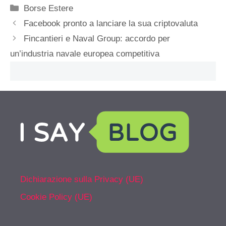
Categorie
Borse Estere
Facebook pronto a lanciare la sua criptovaluta
Fincantieri e Naval Group: accordo per
un’industria navale europea competitiva
Dichiarazione sulla Privacy (UE)
Cookie Policy (UE)