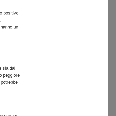
o positivo,
.
 hanno un
e sia dal
olo peggiore
o potrebbe