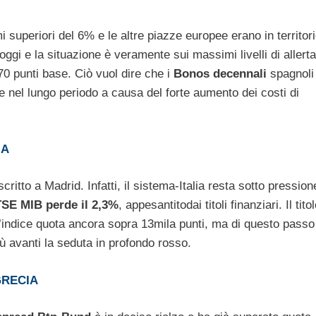
i superiori del 6% e le altre piazze europee erano in territori
ggi e la situazione è veramente sui massimi livelli di allerta
70 punti base. Ciò vuol dire che i
Bonos decennali
spagnoli
ile nel lungo periodo a causa del forte aumento dei costi di
IA
itto a Madrid. Infatti, il sistema-Italia resta sotto pression
SE MIB perde il 2,3%
, appesantitodai titoli finanziari. Il tit
L’indice quota ancora sopra 13mila punti, ma di questo pass
ù avanti la seduta in profondo rosso.
GRECIA