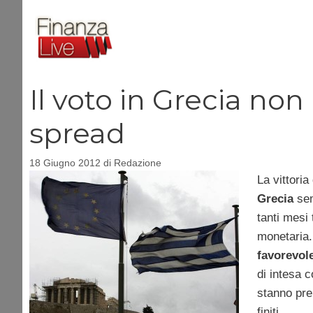
Vai
al
contenuto
Il voto in Grecia non
spread
18 Giugno 2012
di
Redazione
La vittoria
Grecia
sem
tanti mesi 
monetaria.
favorevol
di intesa c
stanno pre
finiti.