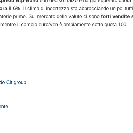
spread Btp-Bund
è in deciso rialzo e ha già superato quota
ora il 6%
. Il clima di incertezza sta abbracciando un po’ tutti
e materie prime. Sul mercato delle valute ci sono
forti vendite 
, mentre il cambio euro/yen è ampiamente sotto quota 100.
do Citigroup
ente