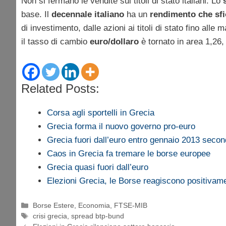
Non si fermano le vendite sui titoli di stato italiani. Lo
base. Il
decennale italiano
ha un
rendimento che sfi
di investimento, dalle azioni ai titoli di stato fino all
il tasso di cambio
euro/dollaro
è tornato in area 1,26
Related Posts:
Corsa agli sportelli in Grecia
Grecia forma il nuovo governo pro-euro
Grecia fuori dall’euro entro gennaio 2013 secon
Caos in Grecia fa tremare le borse europee
Grecia quasi fuori dall’euro
Elezioni Grecia, le Borse reagiscono positivam
Categorie
Borse Estere
,
Economia
,
FTSE-MIB
Tag
crisi grecia
,
spread btp-bund