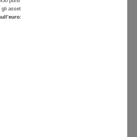
 450 punti
 gli asset
sull’euro
: