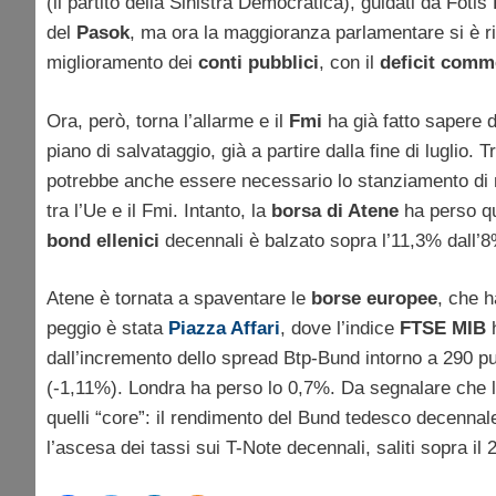
(il partito della Sinistra Democratica), guidati da Fot
del
Pasok
, ma ora la maggioranza parlamentare si è ri
miglioramento dei
conti pubblici
, con il
deficit comm
Ora, però, torna l’allarme e il
Fmi
ha già fatto sapere 
piano di salvataggio, già a partire dalla fine di luglio. 
potrebbe anche essere necessario lo stanziamento di nu
tra l’Ue e il Fmi. Intanto, la
borsa di Atene
ha perso qu
bond ellenici
decennali è balzato sopra l’11,3% dall’8
Atene è tornata a spaventare le
borse europee
, che 
peggio è stata
Piazza Affari
, dove l’indice
FTSE MIB
dall’incremento dello spread Btp-Bund intorno a 290 p
(-1,11%). Londra ha perso lo 0,7%. Da segnalare che 
quelli “core”: il rendimento del Bund tedesco decenna
l’ascesa dei tassi sui T-Note decennali, saliti sopra il