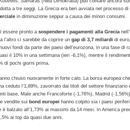
is Kouvelis. Samaras (Nea Dimokratia) può contare ancora sui 
dotta a tre seggi. La Grecia era ben avviata nel processo di
erciale
in diminuzione seppur a causa dei minori consumi.
di essere pronto a
sospendere i pagamenti alla Grecia
nell
Tra l’altro ci sarebbe da coprire un
gap di 3,7 miliardi
di euro
ovi fondi da parte dei paesi dell’eurozona, in una fase di ra
asi il 10% in una settimana (ieri -6,1%), mentre il rendimen
% di pochi giorni prima.
hanno chiuso nuovamente in forte calo. La borsa europea che
ha ceduto l’1,89%, zavorrato dai titoli del settore finanziario 
unti base. Male anche Francoforte (-1,76%), Madrid (-1,56%)
le vendite sui
bond europei
hanno colpito sia i paesi perifer
le è balzato all’1,73% ai massimi da 14 mesi. In America pr
 2,5% ai top da quasi due anni.