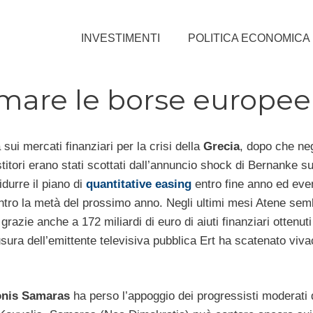
INVESTIMENTI
POLITICA ECONOMICA
emare le borse europee
 sui mercati finanziari per la crisi della
Grecia
, dopo che neg
estitori erano stati scottati dall’annuncio shock di Bernanke su
ridurre il piano di
quantitative easing
entro fine anno ed ev
ntro la metà del prossimo anno. Negli ultimi mesi Atene sem
grazie anche a 172 miliardi di euro di aiuti finanziari ottenuti
usura dell’emittente televisiva pubblica Ert ha scatenato viva
onis Samaras
ha perso l’appoggio dei progressisti moderati