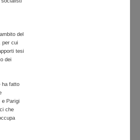
socialisti
’ambito del
, per cui
pporti tesi
to dei
 ha fatto
e
 e Parigi
ici che
eoccupa