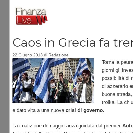
Vai
al
contenuto
Caos in Grecia fa tr
22 Giugno 2013
di
Redazione
Torna la paura
giorni gli inv
possibilità di 
di azzerarlo e
buona strada, 
troika. La chi
e dato vita a una nuova
crisi di governo
.
La coalizione di maggioranza guidata dal premier
Ant