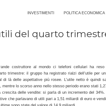
INVESTIMENTI
POLITICA ECONOMICA
ili del quarto trimestr
grande costruttore al mondo ci telefoni cellulari ha reso 
arto trimestre: il gruppo ha registrato rialzi dell’utile per u
l di là delle aspettative più rosee. L’utile netto è quindi s
, mentre lo scorso anno nello stesso periodo erano stati 1,2
 crescita delle vendite: si parla di un incremento del 34%. G
ive che parlavano di utili pari a 1,51 miliardi di euro e vend
ultime sono state del valore di 14,9 miliardi.