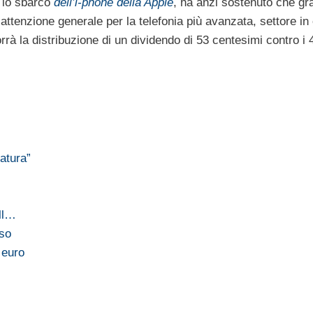
 lo sbarco
dell’i-phone della Apple
, ha anzi sostenuto che gra
’attenzione generale per la telefonia più avanzata, settore in
rrà la distribuzione di un dividendo di 53 centesimi contro i 
atura”
ll…
sso
 euro