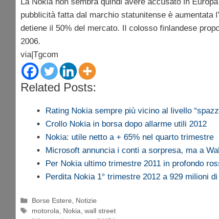
La Nokia non sembra quindi avere accusato in Europa
pubblicità fatta dal marchio statunitense è aumentata l
detiene il 50% del mercato. Il colosso finlandese propo
2006.
via|Tgcom
Related Posts:
Rating Nokia sempre più vicino al livello “spazz
Crollo Nokia in borsa dopo allarme utili 2012
Nokia: utile netto a + 65% nel quarto trimestre
Microsoft annuncia i conti a sorpresa, ma a Wa
Per Nokia ultimo trimestre 2011 in profondo ro
Perdita Nokia 1° trimestre 2012 a 929 milioni di
Categorie
Borse Estere
,
Notizie
Tag
motorola
,
Nokia
,
wall street