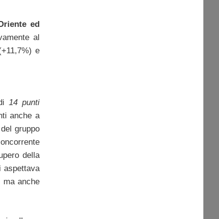
Oriente ed
ivamente al
 (+11,7%) e
 di
14 punti
nti anche a
o del gruppo
concorrente
upero della
si aspettava
o, ma anche