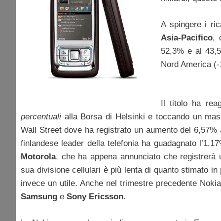
A spingere i ri
Asia-Pacifico
, 
52,3% e al 43,5
Nord America (-
Il titolo ha re
percentuali
alla Borsa di Helsinki e toccando un mass
Wall Street dove ha registrato un aumento del 6,57% a 3
finlandese leader della telefonia ha guadagnato l’1,1
Motorola
, che ha appena annunciato che registrerà
sua divisione cellulari è più lenta di quanto stimato in
invece un utile. Anche nel trimestre precedente Noki
Samsung
e
Sony Ericsson
.