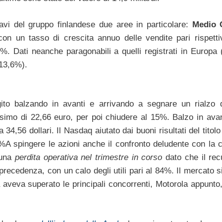
cavi del gruppo finlandese due aree in particolare:
Medio 
con un tasso di crescita annuo delle vendite pari rispett
%. Dati neanche paragonabili a quelli registrati in Europa
13,6%).
agito balzando in avanti e arrivando a segnare un rialzo
imo di 22,66 euro, per poi chiudere al 15%. Balzo in ava
4,56 dollari. Il Nasdaq aiutato dai buoni risultati del titol
7%A spingere le azioni anche il confronto deludente con la 
 una
perdita operativa nel trimestre in corso
dato che il rec
 precedenza, con un calo degli utili pari al 84%. Il mercato 
a aveva superato le principali concorrenti, Motorola appunt