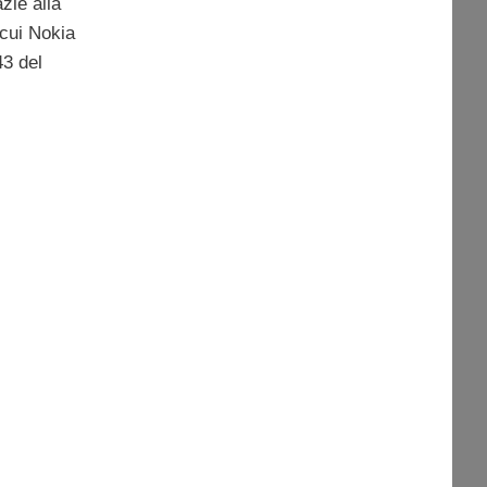
zie alla
 cui Nokia
43 del