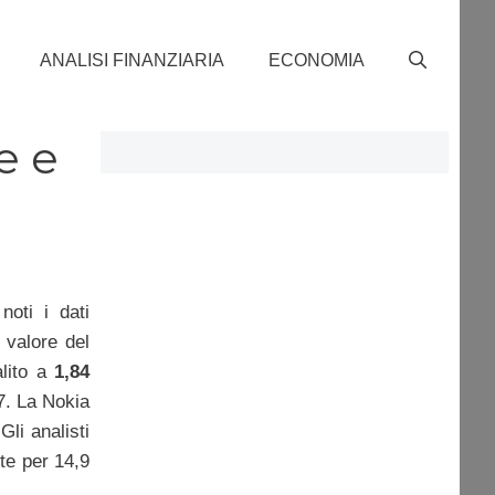
ANALISI FINANZIARIA
ECONOMIA
e e
noti i dati
n valore del
alito a
1,84
7. La Nokia
li analisti
ite per 14,9