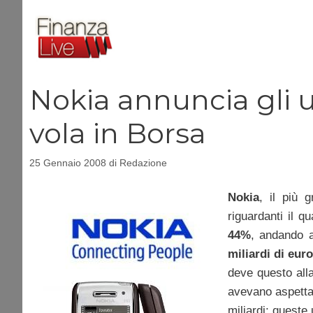
Vai
al
contenuto
Nokia annuncia gli ut
vola in Borsa
25 Gennaio 2008
di
Redazione
Nokia
, il più 
riguardanti il qu
44%
, andando a
miliardi di euro
deve questo alla
avevano aspettat
miliardi; queste 