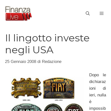
Vai
al
ME
contenuto
Il lingotto investe
negli USA
25 Gennaio 2008
di
Redazione
Dopo le
dichiaraz
ioni di
ieri, nulla
è
impossib