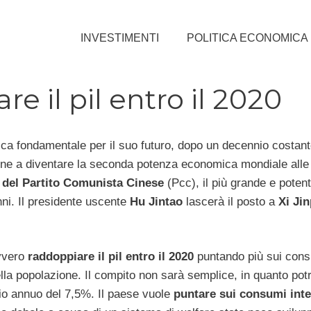
INVESTIMENTI
POLITICA ECONOMICA
e il pil entro il 2020
ica fondamentale per il suo futuro, dopo un decennio costant
gone a diventare la seconda potenza economica mondiale alle
del Partito Comunista Cinese
(Pcc), il più grande e poten
ni. Il presidente uscente
Hu Jintao
lascerà il posto a
Xi Ji
ovvero
raddoppiare il pil entro il 2020
puntando più sui cons
ella popolazione. Il compito non sarà semplice, in quanto pot
dio annuo del 7,5%. Il paese vuole
puntare sui consumi inte