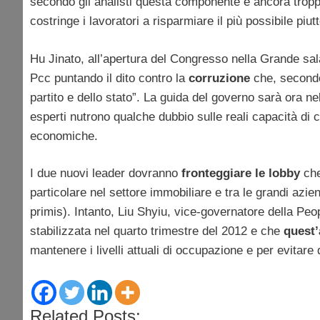
secondo gli analisti questa componente è ancora tropp
costringe i lavoratori a risparmiare il più possibile pi
Hu Jinato, all’apertura del Congresso nella Grande sal
Pcc puntando il dito contro la
corruzione
che, secondo 
partito e dello stato”. La guida del governo sarà ora ne
esperti nutrono qualche dubbio sulle reali capacità di co
economiche.
I due nuovi leader dovranno
fronteggiare le lobby
che
particolare nel settore immobiliare e tra le grandi azien
primis). Intanto, Liu Shyiu, vice-governatore della Peo
stabilizzata nel quarto trimestre del 2012 e che
quest’
mantenere i livelli attuali di occupazione e per evitare d
Related Posts: