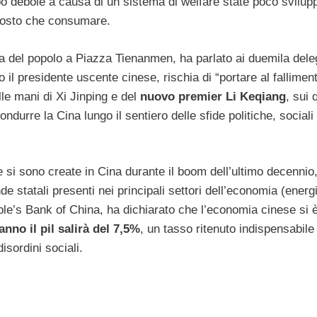
o debole a causa di un sistema di welfare state poco svilup
uttosto che consumare.
a del popolo a Piazza Tienanmen, ha parlato ai duemila deleg
il presidente uscente cinese, rischia di “portare al fallimen
lle mani di Xi Jinping e del
nuovo premier Li Keqiang
, sui q
ndurre la Cina lungo il sentiero delle sfide politiche, sociali
 si sono create in Cina durante il boom dell’ultimo decennio,
de statali presenti nei principali settori dell’economia (energi
ple’s Bank of China, ha dichiarato che l’economia cinese si 
anno il pil salirà del 7,5%
, un tasso ritenuto indispensabile
isordini sociali.