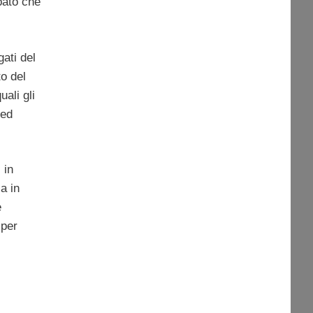
pato che
ati del
to del
uali gli
 ed
 in
a in
è
 per