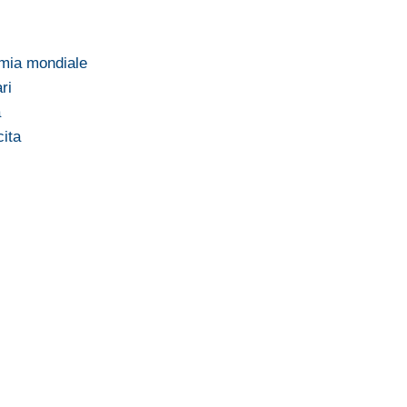
omia mondiale
ri
a
cita