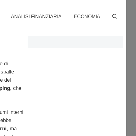
ANALISI FINANZIARIA
ECONOMIA
e di
 spalle
te del
nping
, che
umi interni
rebbe
rni
, ma