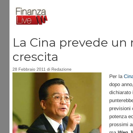
Vai
al
contenuto
La Cina prevede un 
crescita
28 Febbraio 2011
di
Redazione
Per la
Cin
dopo anno,
dichiarato 
punterebbe
previsioni
potenza ec
prossimi a
ma
Wen J