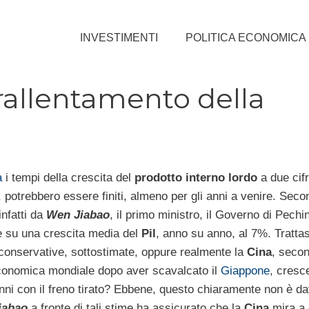
INVESTIMENTI
POLITICA ECONOMICA
rallentamento della
a
i tempi della crescita del
prodotto interno lordo
a due cif
 potrebbero essere finiti, almeno per gli anni a venire. Sec
infatti da
Wen Jiabao
, il primo ministro, il Governo di Pechi
 su una crescita media del
Pil
, anno su anno, al 7%. Trattas
 conservative, sottostimate, oppure realmente la
Cina
, seco
onomica mondiale dopo aver scavalcato il
Giappone
, cresc
nni con il freno tirato? Ebbene, questo chiaramente non è da
iabao
a fronte di tali stime ha assicurato che la
Cina
mira a