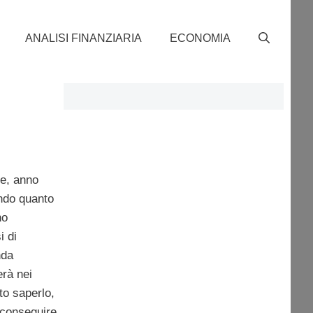
ANALISI FINANZIARIA
ECONOMIA
re, anno
ondo quanto
no
i di
nda
erà nei
to saperlo,
 conseguire