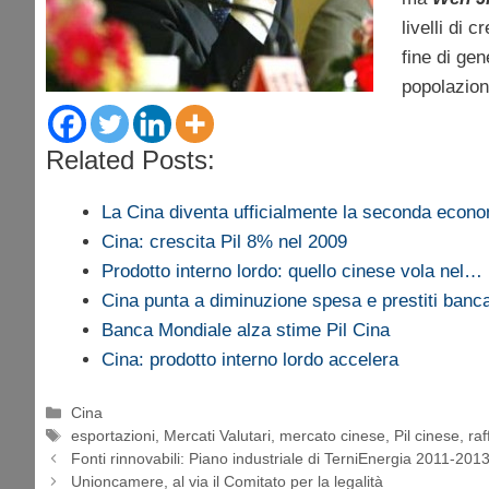
livelli di 
fine di gen
popolazion
Related Posts:
La Cina diventa ufficialmente la seconda econ
Cina: crescita Pil 8% nel 2009
Prodotto interno lordo: quello cinese vola nel…
Cina punta a diminuzione spesa e prestiti banca
Banca Mondiale alza stime Pil Cina
Cina: prodotto interno lordo accelera
Categorie
Cina
Tag
esportazioni
,
Mercati Valutari
,
mercato cinese
,
Pil cinese
,
ra
Fonti rinnovabili: Piano industriale di TerniEnergia 2011-201
Unioncamere, al via il Comitato per la legalità