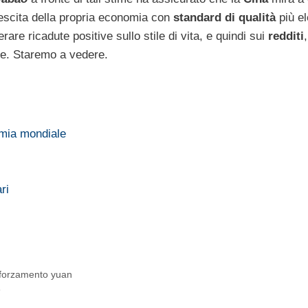
crescita della propria economia con
standard di qualità
più el
erare ricadute positive sullo stile di vita, e quindi sui
redditi
,
e. Staremo a vedere.
omia mondiale
ri
fforzamento yuan
3