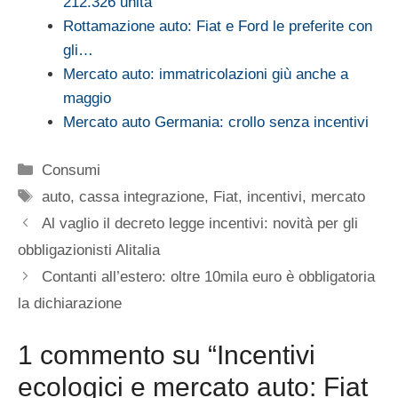
212.326 unità
Rottamazione auto: Fiat e Ford le preferite con
gli…
Mercato auto: immatricolazioni giù anche a
maggio
Mercato auto Germania: crollo senza incentivi
Categorie
Consumi
Tag
auto
,
cassa integrazione
,
Fiat
,
incentivi
,
mercato
Al vaglio il decreto legge incentivi: novità per gli
obbligazionisti Alitalia
Contanti all’estero: oltre 10mila euro è obbligatoria
la dichiarazione
1 commento su “Incentivi
ecologici e mercato auto: Fiat