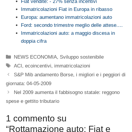
Fiat vendite: - 27% senza incentivi
Immatricolazioni Fiat in Europa in ribasso
Europa: aumentano immatricolazioni auto
Ford: secondo trimestre meglio delle attese.…
Immatricolazioni auto: a maggio discesa in
doppia cifra
Categorie
NEWS ECONOMIA
,
Sviluppo sostenibile
Tag
ACI
,
ecoincentivi
,
immatricolazioni
S&P Mib andamento Borse, i migliori e i peggiori di
giornata: 04-05-2009
Nel 2009 aumenta il fabbisogno statale: reggono
spese e gettito tributario
1 commento su
“Rottamazione auto: Fiat e