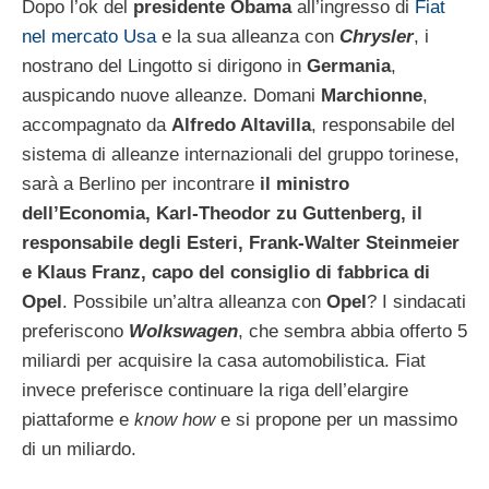
Dopo l’ok del
presidente Obama
all’ingresso di
Fiat
nel mercato Usa
e la sua alleanza con
Chrysler
, i
nostrano del Lingotto si dirigono in
Germania
,
auspicando nuove alleanze. Domani
Marchionne
,
accompagnato da
Alfredo Altavilla
, responsabile del
sistema di alleanze internazionali del gruppo torinese,
sarà a Berlino per incontrare
il ministro
dell’Economia, Karl-Theodor zu Guttenberg, il
responsabile degli Esteri, Frank-Walter Steinmeier
e Klaus Franz, capo del consiglio di fabbrica di
Opel
. Possibile un’altra alleanza con
Opel
? I sindacati
preferiscono
Wolkswagen
, che sembra abbia offerto 5
miliardi per acquisire la casa automobilistica. Fiat
invece preferisce continuare la riga dell’elargire
piattaforme e
know how
e si propone per un massimo
di un miliardo.