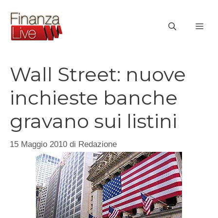
Vai
al
ME
contenuto
Wall Street: nuove
inchieste banche
gravano sui listini
15 Maggio 2010
di
Redazione