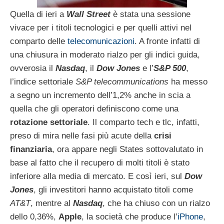
Quella di ieri a
Wall Street
è stata una sessione
vivace per i titoli tecnologici e per quelli attivi nel
comparto delle
telecomunicazioni
. A fronte infatti di
una chiusura in moderato rialzo per gli indici guida,
ovverosia il
Nasdaq
, il
Dow Jones
e l’
S&P 500
,
l’indice settoriale
S&P telecommunications
ha messo
a segno un incremento dell’1,2% anche in scia a
quella che gli operatori definiscono come una
rotazione settoriale
. Il comparto tech e tlc, infatti,
preso di mira nelle fasi più acute della
crisi
finanziaria
, ora appare negli States sottovalutato in
base al fatto che il recupero di molti titoli è stato
inferiore alla media di mercato. E così ieri, sul
Dow
Jones
, gli investitori hanno acquistato titoli come
AT&T
, mentre al
Nasdaq
, che ha chiuso con un rialzo
dello 0,36%,
Apple
, la società che produce l’
iPhone
,