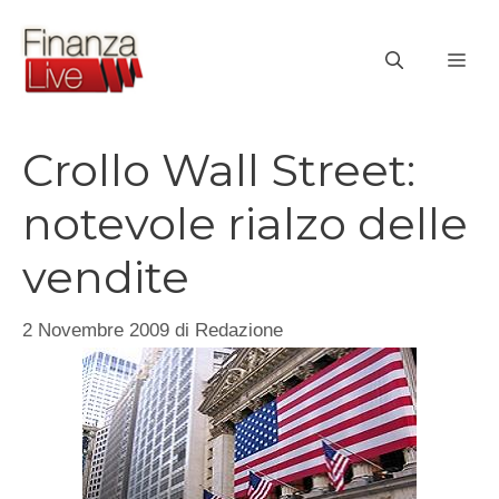
Vai
al
ME
contenuto
Crollo Wall Street:
notevole rialzo delle
vendite
2 Novembre 2009
di
Redazione