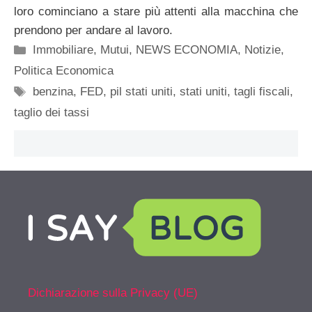
loro cominciano a stare più attenti alla macchina che
prendono per andare al lavoro.
Categorie
Immobiliare
,
Mutui
,
NEWS ECONOMIA
,
Notizie
,
Politica Economica
Tag
benzina
,
FED
,
pil stati uniti
,
stati uniti
,
tagli fiscali
,
taglio dei tassi
Dichiarazione sulla Privacy (UE)