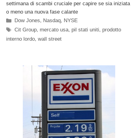
settimana di scambi cruciale per capire se sia iniziata
o meno una nuova fase calante
Categorie
Dow Jones
,
Nasdaq
,
NYSE
Tag
Cit Group
,
mercato usa
,
pil stati uniti
,
prodotto
interno lordo
,
wall street