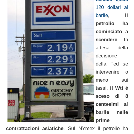
120 dollari al
barile
,
il
petrolio ha
cominciato a
scendere
. In
attesa della
decisione
della Fed se
intervenire o
meno sui
tassi,
il Wti è
sceso di 8
centesimi al
barile nelle
prime
contrattazioni asiatiche
. Sul NYmex il petrolio ha