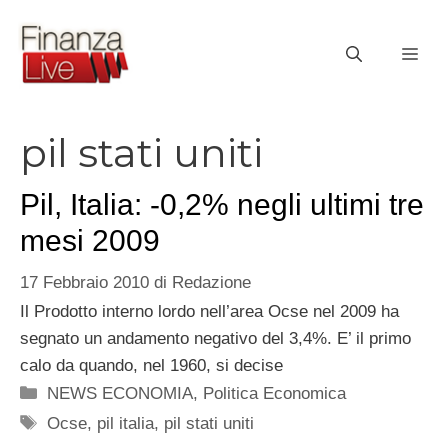
Vai
al
ME
contenuto
pil stati uniti
Pil, Italia: -0,2% negli ultimi tre
mesi 2009
17 Febbraio 2010
di
Redazione
Il Prodotto interno lordo nell’area Ocse nel 2009 ha
segnato un andamento negativo del 3,4%. E’ il primo
calo da quando, nel 1960, si decise
Categorie
NEWS ECONOMIA
,
Politica Economica
Tag
Ocse
,
pil italia
,
pil stati uniti