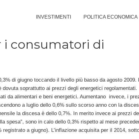
INVESTIMENTI
POLITICA ECONOMICA
i consumatori di
 0,3% di giugno toccando il livello più basso da agosto 2009. 
 è dovuta soprattutto ai prezzi degli energetici regolamentati
ti da alimentari e beni energetici. Aumentano invece, i prez
 scendono a luglio dello 0,6% sullo scorso anno con la disces
nsile la discesa è dello 0,7%. In merito invece ai prezzi dei
della spesa”, sono in calo dello 0,3% rispetto al mese precede
egistrato a giugno). L’inflazione acquisita per il 2014, sott