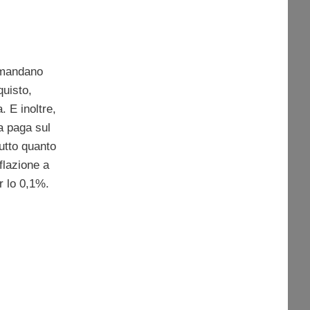
rimandano
quisto,
 E inoltre,
ia paga sul
tutto quanto
flazione a
r lo 0,1%.