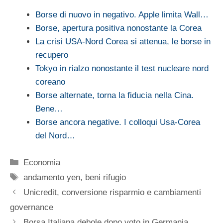
Borse di nuovo in negativo. Apple limita Wall…
Borse, apertura positiva nonostante la Corea
La crisi USA-Nord Corea si attenua, le borse in
recupero
Tokyo in rialzo nonostante il test nucleare nord
coreano
Borse alternate, torna la fiducia nella Cina.
Bene…
Borse ancora negative. I colloqui Usa-Corea
del Nord…
Categorie
Economia
Tag
andamento yen
,
beni rifugio
Unicredit, conversione risparmio e cambiamenti
governance
Borsa Italiana debole dopo voto in Germania