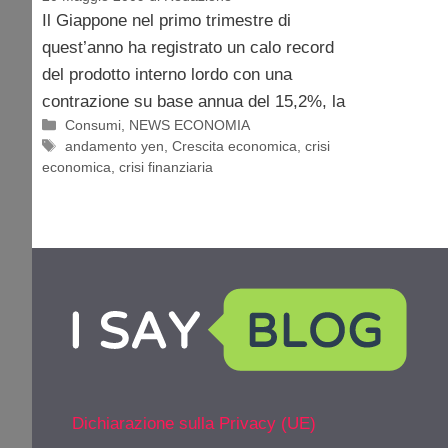
Il Giappone nel primo trimestre di
quest’anno ha registrato un calo record
del prodotto interno lordo con una
contrazione su base annua del 15,2%, la
Categorie
Consumi
,
NEWS ECONOMIA
Tag
andamento yen
,
Crescita economica
,
crisi
economica
,
crisi finanziaria
Dichiarazione sulla Privacy (UE)