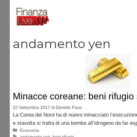
Vai
al
contenuto
andamento yen
Minacce coreane: beni rifugio
22 Settembre 2017
di
Daniele Pace
La Corea del Nord ha di nuovo minacciato l’esecuzione
e stavolta si tratta di una bomba all’idrogeno da far es
Categorie
Economia
Tag
andamento yen
,
beni rifugio