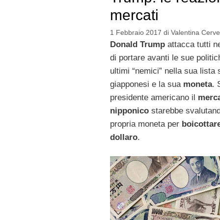
mercati
1 Febbraio 2017
di
Valentina Cervel
Donald Trump
attacca tutti ne
di portare avanti le sue politic
ultimi “nemici” nella sua lista 
giapponesi e la sua
moneta
. 
presidente americano il
merc
nipponico
starebbe svalutand
propria moneta per
boicottare
dollaro
.