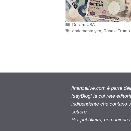
Categorie
Dollaro USA
Tag
andamento yen
,
Donald Trump
finanzalive.com è parte d
IsayBlog! la cui rete editor
indipendente che contano su
settore.
Per pubblicità, comunicati 