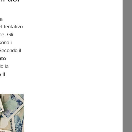
li
l tentativo
he. Gli
sono i
Secondo il
ato
o la
 il