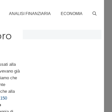
ANALISI FINANZIARIA
ECONOMIA
oro
sati alla
vevano già
nsiamo che
nte
che alla
 150
o
agnia di