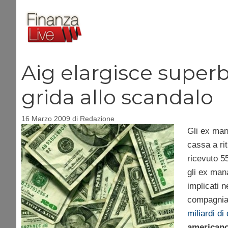
Vai
al
contenuto
Aig elargisce super
grida allo scandalo
16 Marzo 2009
di
Redazione
Gli ex man
cassa a ri
ricevuto 5
gli ex man
implicati n
compagnia 
miliardi di 
american