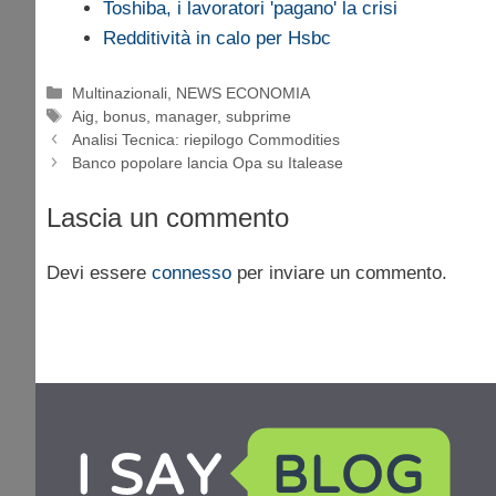
Toshiba, i lavoratori 'pagano' la crisi
Redditività in calo per Hsbc
Categorie
Multinazionali
,
NEWS ECONOMIA
Tag
Aig
,
bonus
,
manager
,
subprime
Analisi Tecnica: riepilogo Commodities
Banco popolare lancia Opa su Italease
Lascia un commento
Devi essere
connesso
per inviare un commento.