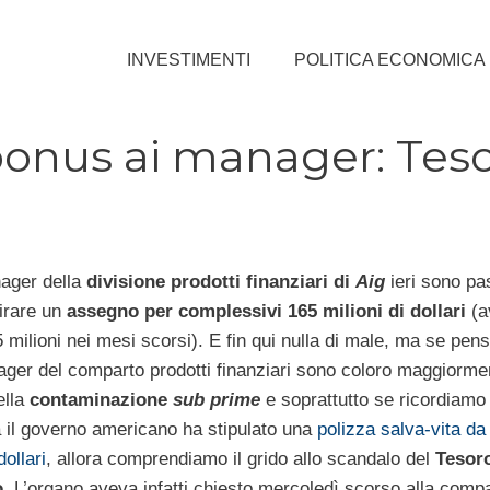
INVESTIMENTI
POLITICA ECONOMICA
bonus ai manager: Tes
ager della
divisione prodotti finanziari di
Aig
ieri sono pas
tirare un
assegno per complessivi 165 milioni di dollari
(a
5 milioni nei mesi scorsi). E fin qui nulla di male, ma se pe
ager del comparto prodotti finanziari sono coloro maggiorme
ella
contaminazione
sub prime
e soprattutto se ricordiamo 
il governo americano ha stipulato una
polizza salva-vita da
dollari
, allora comprendiamo il grido allo scandalo del
Tesor
o
. L’organo aveva infatti chiesto mercoledì scorso alla comp