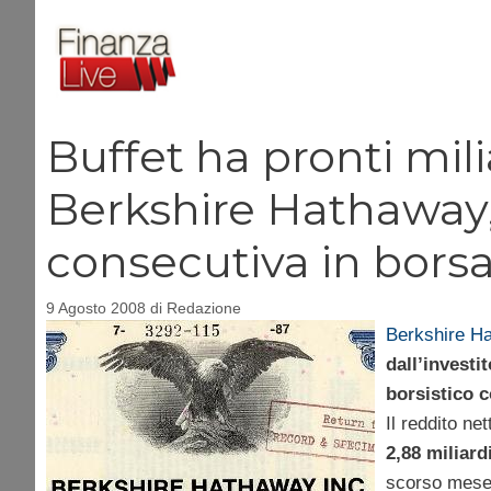
Vai
al
contenuto
Buffet ha pronti milia
Berkshire Hathaway,
consecutiva in borsa
9 Agosto 2008
di
Redazione
Berkshire Ha
dall’investi
borsistico 
Il reddito ne
2,88 miliard
scorso mese