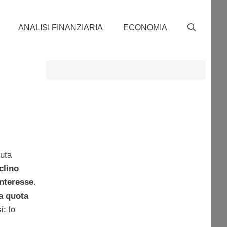
ANALISI FINANZIARIA
ECONOMIA
duta
clino
interesse
.
 a
quota
i: lo