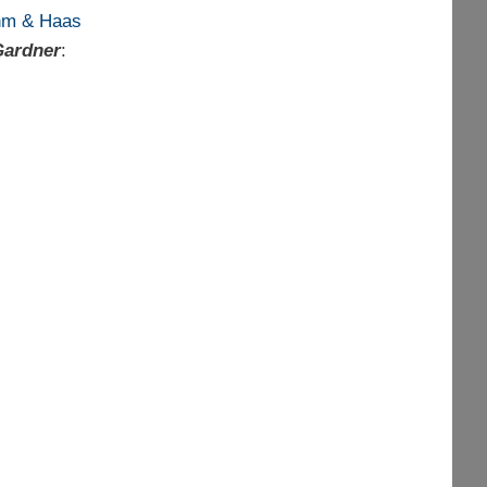
m & Haas
Gardner
: