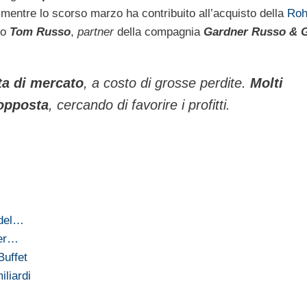
 mentre lo scorso marzo ha contribuito all’acquisto della
Roh
do
Tom Russo
,
partner
della compagnia
Gardner Russo & 
ta di mercato
, a costo di grosse perdite.
Molti
 opposta
, cercando di favorire i profitti.
 del…
per…
Buffet
liardi