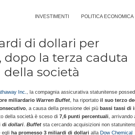
INVESTIMENTI
POLITICA ECONOMICA
rdi di dollari per
 dopo la terza caduta
 della società
thaway Inc.
, la compagnia assicurativa statunitense posse
tore miliardario
Warren Buffet
, ha riportato
il suo terzo de
consecutivo
, a causa della pressione dei più
bassi tassi di 
tto della società è sceso di
7,6 punti percentuali
, arrivando
i di
dollari
.
Buffet
sta cercando acquisizioni non statunitens
 egli
ha promesso 3 miliardi di dollari
alla
Dow Chemical