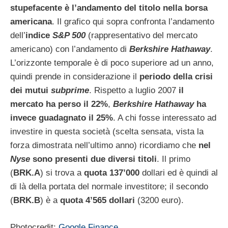
stupefacente è l’andamento del titolo nella borsa
americana
. Il grafico qui sopra confronta l’andamento
dell’
indice
S&P 500
(rappresentativo del mercato
americano) con l’andamento di
Berkshire Hathaway
.
L’orizzonte temporale è di poco superiore ad un anno,
quindi prende in considerazione il
periodo della crisi
dei mutui
subprime
. Rispetto a luglio 2007
il
mercato ha perso il 22%
,
Berkshire Hathaway
ha
invece guadagnato il 25%
. A chi fosse interessato ad
investire in questa società (scelta sensata, vista la
forza dimostrata nell’ultimo anno) ricordiamo che
nel
Nyse
sono presenti due diversi titoli
. Il primo
(
BRK.A
) si trova a
quota 137’000
dollari ed è quindi al
di là della portata del normale investitore; il secondo
(
BRK.B
) è a
quota 4’565 dollari
(3200 euro).
Photocredit:
Google Finance