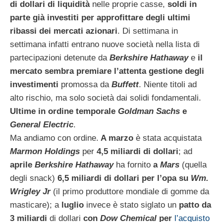
di dollari di liquidità
nelle proprie casse,
soldi in
parte già investiti per approfittare degli ultimi
ribassi dei mercati azionari
. Di settimana in
settimana infatti entrano nuove società nella lista di
partecipazioni detenute da
Berkshire Hathaway
e
il
mercato sembra premiare l’attenta gestione degli
investimenti
promossa
da
Buffett
. Niente titoli ad
alto rischio, ma solo società dai solidi fondamentali.
Ultime in ordine temporale
Goldman Sachs
e
General Electric
.
Ma andiamo con ordine.
A marzo
è stata acquistata
Marmon Holdings
per
4,5 miliardi di dollari
; ad
aprile
Berkshire Hathaway
ha fornito
a
Mars
(quella
degli snack)
6,5 miliardi di dollari per l’opa su
Wm.
Wrigley Jr
(il primo produttore mondiale di gomme da
masticare); a
luglio
invece è stato siglato un
patto da
3 miliardi
di dollari
con
Dow Chemical
per
l’acquisto