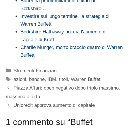
Buffet ha pronti miliardi di dollari per
Berkshire…
Investire sul lungo termine, la strategia di
Warren Buffett
Berkshire Hathaway boccia l'aumento di
capitale di Kraft
Charlie Munger, morto braccio destro di Warren
Buffett
Categorie
Strumenti Finanziari
Tag
azioni
,
banche
,
IBM
,
titoli
,
Warren Buffet
Piazza Affari: open negativo dopo triplo massimo,
massima allerta
Unicredit approva aumento di capitale
1 commento su “Buffet