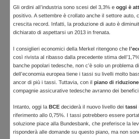
Gli ordini all’industria sono scesi del 3,3% e
oggi è at
positivo. A settembre è crollato anche il settore auto,
crescita record. Infatti, la produzione di auto è dimi
dichiarato di aspettarsi un 2013 in frenata.
I consiglieri economici della Merkel ritengono che
l’e
così rivista al ribasso dalla precedente stima dell’1,7
banche popolari tedesche, non c’è solo un problema di 
dell’economia europea tiene i tassi su livelli molto ba
ancor di più i tassi. Tuttavia, con il
piano di riduzione
compagnie assicurative tedesche avranno dei benefici p
Intanto, oggi la
BCE
deciderà il nuovo livello dei
tassi
riferimento allo 0,75%. I tassi potrebbero essere portat
soluzione piace alla Bundesbank, che preferisce la leva 
risponderà alle domande su questo piano, ma non sono p