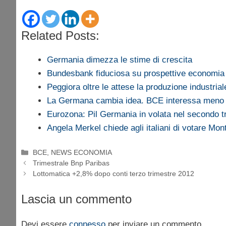
Related Posts:
Germania dimezza le stime di crescita
Bundesbank fiduciosa su prospettive economia
Peggiora oltre le attese la produzione industria
La Germana cambia idea. BCE interessa meno
Eurozona: Pil Germania in volata nel secondo t
Angela Merkel chiede agli italiani di votare Mont
Categorie
BCE
,
NEWS ECONOMIA
Trimestrale Bnp Paribas
Lottomatica +2,8% dopo conti terzo trimestre 2012
Lascia un commento
Devi essere
connesso
per inviare un commento.