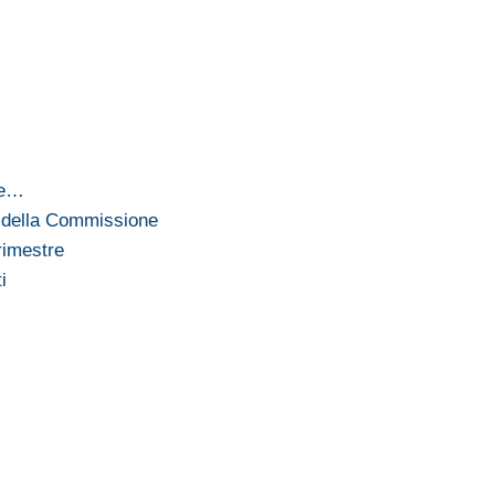
le…
 della Commissione
rimestre
i