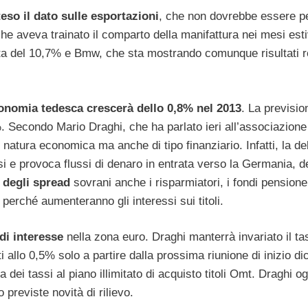
teso il dato sulle esportazioni
, che non dovrebbe essere pe
 che aveva trainato il comparto della manifattura nei mesi est
nuita del 10,7% e Bmw, che sta mostrando comunque risultati 
conomia tedesca crescerà dello 0,8% nel 2013
. La previsio
%. Secondo Mario Draghi, che ha parlato ieri all’associazione
natura economica ma anche di tipo finanziario. Infatti, la d
ssi e provoca flussi di denaro in entrata verso la Germania,
 degli spread
sovrani anche i risparmiatori, i fondi pensione
erché aumenteranno gli interessi sui titoli.
 di interesse
nella zona euro. Draghi manterrà invariato il ta
i allo 0,5% solo a partire dalla prossima riunione di inizio d
dei tassi al piano illimitato di acquisto titoli Omt. Draghi og
reviste novità di rilievo.