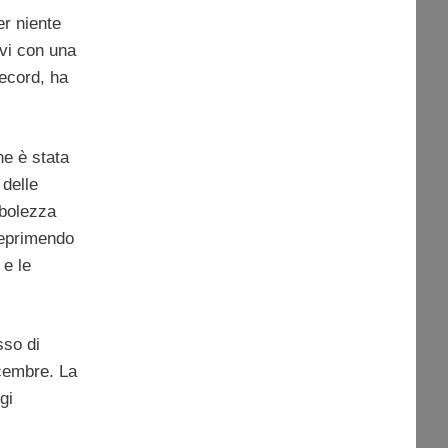
r niente
ivi con una
record, ha
ne è stata
 delle
ebolezza
 deprimendo
 e le
sso di
icembre. La
gi