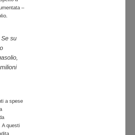
aumentata –
lio.
. Se su
to
gasolio,
milioni
nti a spese
a
da
 A questi
ndita