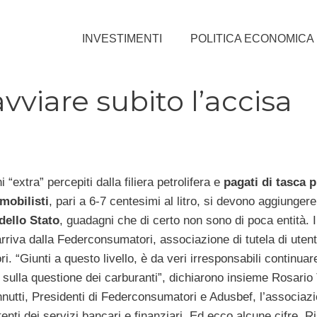
INVESTIMENTI
POLITICA ECONOMICA
viare subito l’accisa
 “extra” percepiti dalla filiera petrolifera e
pagati di tasca p
mobilisti
, pari a 6-7 centesimi al litro, si devono aggiunger
dello Stato
, guadagni che di certo non sono di poca entità. I
rriva dalla Federconsumatori, associazione di tutela di utent
. “Giunti a questo livello, è da veri irresponsabili continuar
 sulla questione dei carburanti”, dichiarono insieme Rosario T
nnutti, Presidenti di Federconsumatori e Adusbef, l’associaz
utenti dei servizi bancari e finanziari. Ed ecco alcune cifre. R