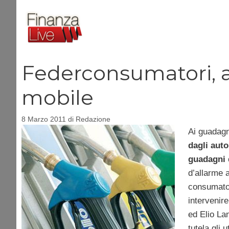
Vai
al
contenuto
Federconsumatori, av
mobile
8 Marzo 2011
di
Redazione
Ai guadagni
dagli auto
guadagni 
d’allarme a
consumatori
intervenire
ed Elio La
tutela gli 