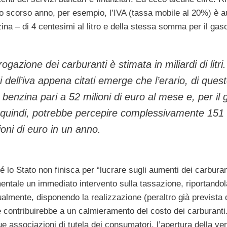
o scorso anno, per esempio, l’IVA (tassa mobile al 20%) è 
ina – di 4 centesimi al litro e della stessa somma per il gaso
gazione dei carburanti è stimata in miliardi di litri
nti dell’iva appena citati emerge che l’erario, di ques
benzina pari a 52 milioni di euro al mese e, per il 
, quindi, potrebbe percepire complessivamente 151 
ioni di euro in un anno.
 lo Stato non finisca per “lucrare sugli aumenti dei carbura
mentale un immediato intervento sulla tassazione, riportandol
ualmente, disponendo la realizzazione (peraltro già prevista 
e contribuirebbe a un calmieramento del costo dei carburanti.
 associazioni di tutela dei consumatori, l’apertura della ve