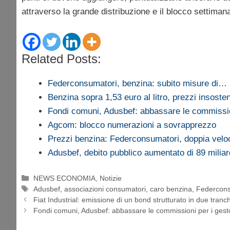
attraverso la grande distribuzione e il blocco settiman
Related Posts:
Federconsumatori, benzina: subito misure di…
Benzina sopra 1,53 euro al litro, prezzi insosteni
Fondi comuni, Adusbef: abbassare le commiss
Agcom: blocco numerazioni a sovrapprezzo
Prezzi benzina: Federconsumatori, doppia vel
Adusbef, debito pubblico aumentato di 89 milia
Categorie
NEWS ECONOMIA
,
Notizie
Tag
Adusbef
,
associazioni consumatori
,
caro benzina
,
Federcons
Fiat Industrial: emissione di un bond strutturato in due tranc
Fondi comuni, Adusbef: abbassare le commissioni per i gest