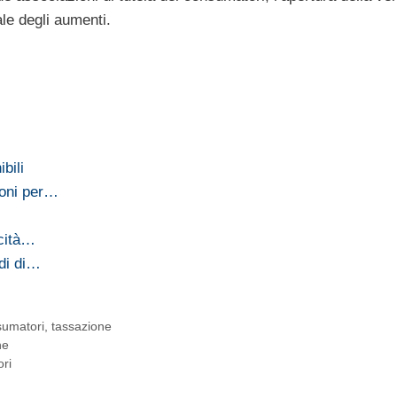
ale degli aumenti.
bili
ioni per…
ocità…
rdi di…
umatori
,
tassazione
he
ori