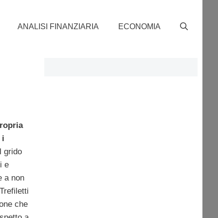
ANALISI FINANZIARIA
ECONOMIA
ropria
e
i
l grido
i e
e a non
refiletti
ione che
ispetto a