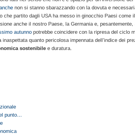
banche
non si stanno sbarazzando con la dovuta e necessaria
esto che partito dagli USA ha messo in ginocchio Paesi come i
sione anche il nostro Paese, la Germania e, pesantemente, 
ossimo autunno
potrebbe coincidere con la ripresa del ciclo 
inaspettata quanto pericolosa impennata dell’indice dei prez
onomica sostenibile
e duratura.
azionale
del punto…
le
conomica