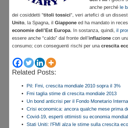
anche perché
le 
dei cosiddetti “
titoli tossici
“, veri artefici di un diss
Unito
, la Spagna, il
Giappone
ed ha mandato in reces
economie dell’Est Europa
. In sostanza, quindi,
il pr
essere anche “caldo” dal fronte dell’
inflazione
con una 
consumo; con conseguenti rischi per una
crescita ec
Related Posts:
Pil: Fmi, crescita mondiale 2010 sopra il 3%
Fmi taglia stime di crescita mondiale 2013
Un bond anticrisi per il Fondo Monetario Intern
Crisi economica: ancora qualche mese prima 
Covid-19, esperti ottimisti su economia mondia
Stati Uniti: l'FMI alza le stime sulla crescita e