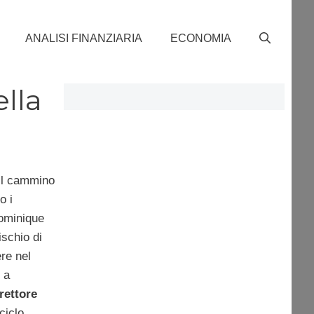
ANALISI FINANZIARIA
ECONOMIA
ella
 il cammino
o i
Dominique
rischio di
re nel
 a
rettore
ciclo