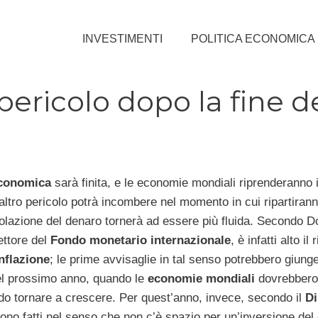
INVESTIMENTI
POLITICA ECONOMICA
 pericolo dopo la fine d
economica
sarà finita, e le economie mondiali riprenderanno
 altro pericolo potrà incombere nel momento in cui ripartirann
colazione del denaro tornerà ad essere più fluida. Secondo 
ettore del
Fondo monetario internazionale
, è infatti alto il 
inflazione
; le prime avvisaglie in tal senso potrebbero giunge
el prossimo anno, quando le
economie mondiali
dovrebbero
do tornare a crescere. Per quest’anno, invece, secondo il
Di
sono fatti nel senso che non c’è spazio per un’inversione del 