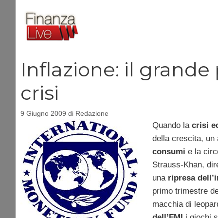
Vai
al
contenuto
Inflazione: il grande
crisi
9 Giugno 2009
di
Redazione
Quando la
crisi 
della crescita, un
consumi
e la cir
Strauss-Khan, dir
una
ripresa dell’
primo trimestre d
macchia di leopar
dell’FMI
i giochi 