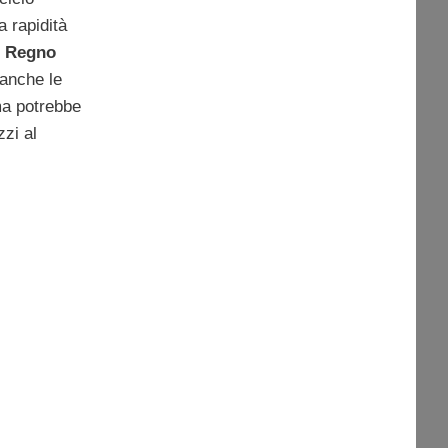
 rapidità
l
Regno
anche le
ma potrebbe
zi al