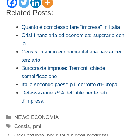
Related Posts:
Quanto è complesso fare “impresa” in Italia
Crisi finanziaria ed economica: superarla con
la…
Censis: rilancio economia italiana passa per il
terziario
Burocrazia imprese: Tremonti chiede
semplificazione
Italia secondo paese più corrotto d’Europa
Detassazione 75% dell'utile per le reti
d'impresa
Categorie
NEWS ECONOMIA
Tag
Censis
,
pmi
Occupazione, per l’Italia piccoli progressi