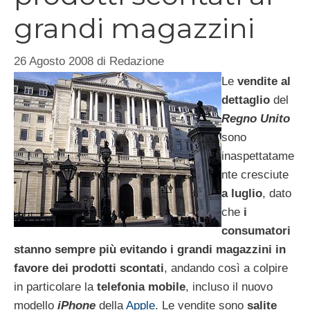
grandi magazzini
26 Agosto 2008
di
Redazione
Le
vendite al
dettaglio
del
Regno Unito
sono
inaspettatame
nte cresciute
a luglio
, dato
che
i
consumatori
stanno sempre più evitando i grandi magazzini in
favore dei prodotti scontati
, andando così a colpire
in particolare la
telefonia mobile
, incluso il nuovo
modello
iPhone
della
Apple
. Le vendite sono
salite