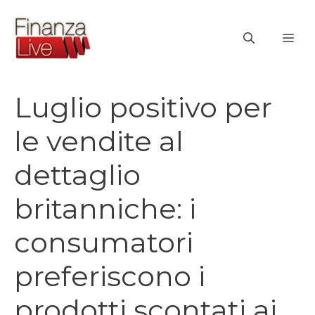
Vai
al
ME
contenuto
Luglio positivo per
le vendite al
dettaglio
britanniche: i
consumatori
preferiscono i
prodotti scontati ai