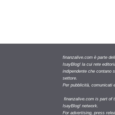
finanzalive.com è parte d
IsayBlog! la cui rete editor
indipendente che contano su
settore.
Per pubblicità, comunicati 
finanzalive.com is part o
IsayBlog! network.
For advertising, press rele