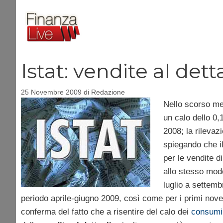
Vai
al
contenuto
Istat: vendite al det
25 Novembre 2009
di
Redazione
Nello scorso mes
un calo dello 0,
2008; la rilevazi
spiegando che il
per le vendite d
allo stesso modo
luglio a settembr
periodo aprile-giugno 2009, così come per i primi nove
conferma del fatto che a risentire del calo dei
consumi