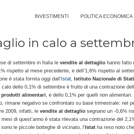
INVESTIMENTI
POLITICA ECONOMICA
taglio in calo a settemb
e di settembre in Italia le
vendite al dettaglio
hanno fatto 
1% rispetto al mese precedente, e dell’1,6% rispetto al sett
one è stata fornita oggi dall’
Istat
,
Istituto Nazionale di Stat
 calo dello 0,1% di settembre è frutto di una contrazione de
i
prodotti alimentari
, e dello 0,1% per quelli non alimentari. 
, rimane negativo se confrontato su base trimestrale: nel p
e 2009, infatti, le
vendite al dettaglio
segnano un -0,6% ris
 mesi di quest’anno è stata rilevata una contrazione del 2,1
sono le piccole botteghe di vicinato, l’
Istat
ha reso noto che 