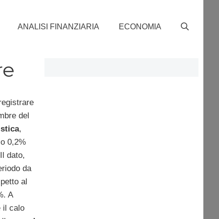
ANALISI FINANZIARIA
ECONOMIA
re
registrare
embre del
istica
,
llo 0,2%
Il dato,
eriodo da
petto al
%. A
il calo