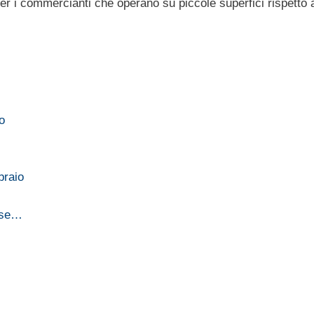
er i commercianti che operano su piccole superfici rispetto 
o
braio
mese…